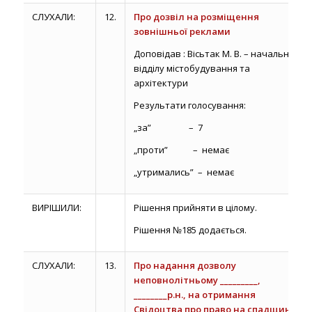
СЛУХАЛИ:
12.
Про дозвіл на розміщення
зовнішньої реклами
Доповідав : Вісьтак М. В. – начальник
відділу містобудування та
архітектури
Результати голосування:
„за” – 7
„проти” – немає
„утримались” – немає
ВИРІШИЛИ:
Рішення прийняти в цілому.
Рішення №185 додається.
СЛУХАЛИ:
13.
Про надання дозволу
неповнолітньому _________,
________р.н., на отримання
Свідоцтва про право на спадщину