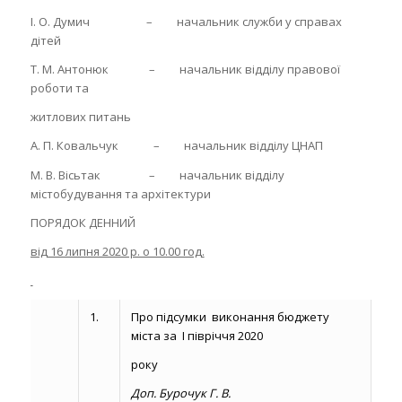
І. О. Думич – начальник служби у справах
дітей
Т. М. Антонюк – начальник відділу правової
роботи та
житлових питань
А. П. Ковальчук – начальник відділу ЦНАП
М. В. Вісьтак – начальник відділу
містобудування та архітектури
ПОРЯДОК ДЕННИЙ
від 16 липня 2020 р. о 10.00 год
.
1.
Про підсумки виконання бюджету
міста за І півріччя 2020
року
Доп. Бурочук Г. В.