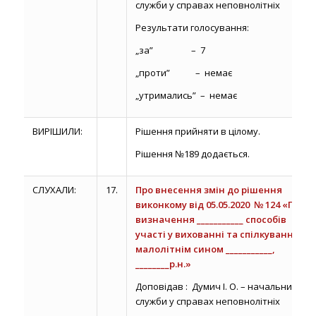
служби у справах неповнолітніх
Результати голосування:
„за” – 7
„проти” – немає
„утримались” – немає
ВИРІШИЛИ:
Рішення прийняти в цілому.
Рішення №189 додається.
СЛУХАЛИ:
17.
Про внесення змін до рішення
виконкому від 05.05.2020 № 124 «Про
визначення ___________ способів
участі у вихованні та спілкуванні з
малолітнім сином ___________,
________р.н.»
Доповідав : Думич І. О. – начальник
служби у справах неповнолітніх