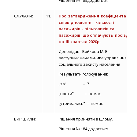
Рішення № 183додається.
СЛУХАЛИ:
11.
Про затвердження коефіцієнта
співвідношення кількості
пасажирів – пільговиків та
пасажирів, що оплачують проїзд
на ІІІ квартал 2020р.
Доповідав : Бойкова М. В. –
заступник начальника управління
соціального захисту населення
Результати голосування:
„за” – 7
„проти” – немає
„утримались” – немає
ВИРІШИЛИ:
Рішення прийняти в цілому.
Рішення № 184 додається.