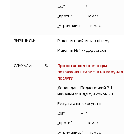
„за” – 7
„проти” – немає
„утримались” – немає
ВИРІШИЛИ:
Рішення прийняти в цілому.
Рішення № 177 додається.
СЛУХАЛИ:
5.
Про встановлення форм
розрахунків тарифів на комунальні
послуги
Доповідав : Подлевський Р. І. –
начальник відділу економіки
Результати голосування:
„за” – 7
„проти” – немає
„утримались” – немає