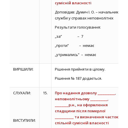
сумісній власності
Доповідав: Думич І. О. – начальник
служби у справах неповнолітніх
Результати голосування:
„за” – 7
„проти” – немає
„утримались” – немає
ВИРІШИЛИ:
Рішення прийняти в цілому.
Рішення № 187 додається.
СЛУХАЛИ:
15.
Про надання дозволу __________,
неповнолітньому __________,
________р.н., на оформлення
спадщини після померлої
___________ та визначення часток у
ВИСТУПИЛИ:
спільній сумісній власності