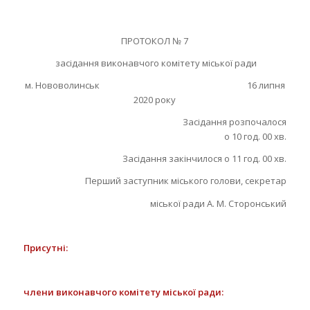
ПРОТОКОЛ № 7
засідання виконавчого комітету міської ради
м. Нововолинськ 16 липня
2020 року
Засідання розпочалося
о 10 год. 00 хв.
Засідання закінчилося о 11 год. 00 хв.
Перший заступник міського голови, секретар
міської ради А. М. Сторонський
П
рисутні:
члени виконавчого комітету міської ради: