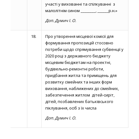
участі у вихованні та спілкуванні з
малолітнім сином ________, ______р.н.»
Доп. Думич І. О.
18.
Про утворення місцевої комісії для
формування пропозицій стосовно
потреби щодо спрямування субвенції у
2020 році з державного бюджету
місцевим бюджетам на проектні,
будівельно-ремонтні роботи,
придбання житла та приміщень для
розвитку сімейних та інших форм
виховання, наближених до сімейних,
забезпечення житлом дітей-сиріт,
дітей, позбавлених батьківського
піклування, осіб з їх числа
Доп. Думич І. О.