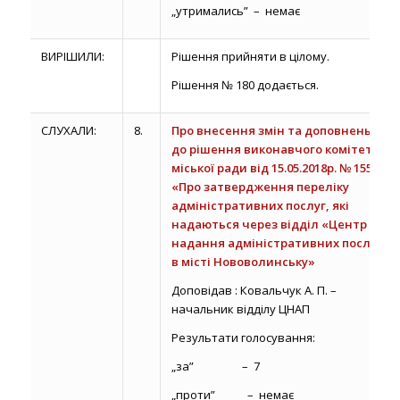
„утримались” – немає
ВИРІШИЛИ:
Рішення прийняти в цілому.
Рішення № 180 додається.
СЛУХАЛИ:
8.
Про внесення змін та доповнень
до рішення виконавчого комітету
міської ради від 15.05.2018р. № 155
«Про затвердження переліку
адміністративних послуг, які
надаються через відділ «Центр
надання адміністративних послуг
в місті Нововолинську»
Доповідав : Ковальчук А. П. –
начальник відділу ЦНАП
Результати голосування:
„за” – 7
„проти” – немає