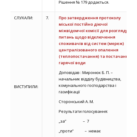
Рішення № 179 додається.
СЛУХАЛИ:
7.
Про затвердження протоколу
міської постійно діючої
міжвідомчої комісії для розгляду
питань щодо відключення
споживачів від систем (мереж)
централізованого опалення
(теплопостачання) та постачання
гарячої води
Доповідав : Миронюк Б. П. –
начальник відділу будівництва,
комунального господарства і
ВИСТУПИЛИ:
газифікації
Сторонський А. М.
Результати голосування:
„за” – 7
„проти” – немає