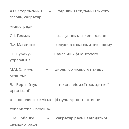
А.М. Сторонський – перший заступник міського
голови, секретар
міської ради
О. І. Громик – заступник міського голови
В.А. Магдисюк – керуюча справами виконкому
Г.В. Бурочук – начальник фінансового
управління
М.М. Олійчук – директор міського палацу
культури
В. І. Бортнійчук – голова міської громадської
організації
«Нововолинське міське фізкультурно-спортивне
товариство «Україна»
Н.М. Лобойко – секретар ради Благодатної
селищної ради