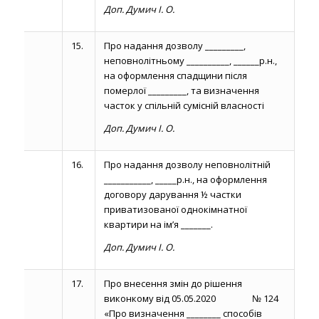
Доп. Думич І. О.
15.
Про надання дозволу _________,
неповнолітньому __________, ______р.н.,
на оформлення спадщини після
померлої _________, та визначення
часток у спільній сумісній власності
Доп. Думич І. О.
16.
Про надання дозволу неповнолітній
___________, _____р.н., на оформлення
договору дарування ½ частки
приватизованої однокімнатної
квартири на ім’я _______.
Доп. Думич І. О.
17.
Про внесення змін до рішення
виконкому від 05.05.2020 № 124
«Про визначення ________ способів