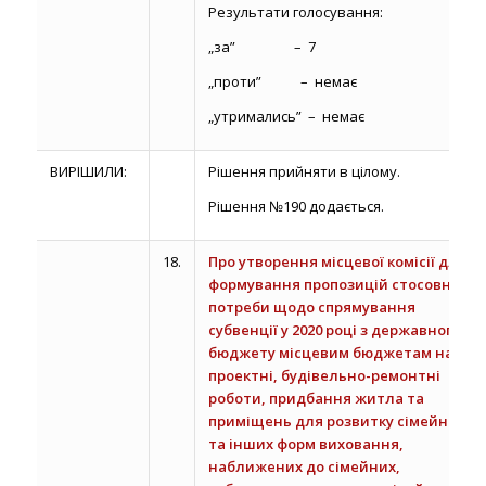
Результати голосування:
„за” – 7
„проти” – немає
„утримались” – немає
ВИРІШИЛИ:
Рішення прийняти в цілому.
Рішення №190 додається.
18.
Про утворення місцевої комісії для
формування пропозицій стосовно
потреби щодо спрямування
субвенції у 2020 році з державного
бюджету місцевим бюджетам на
проектні, будівельно-ремонтні
роботи, придбання житла та
приміщень для розвитку сімейних
та інших форм виховання,
наближених до сімейних,