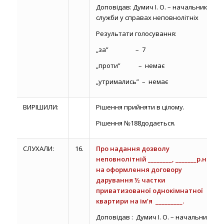
Доповідав: Думич І. О. – начальник
служби у справах неповнолітніх
Результати голосування:
„за” – 7
„проти” – немає
„утримались” – немає
ВИРІШИЛИ:
Рішення прийняти в цілому.
Рішення №188додається.
СЛУХАЛИ:
16.
Про надання дозволу
неповнолітній ________, _______р.н.,
на оформлення договору
дарування ½ частки
приватизованої однокімнатної
квартири на ім’я _________.
Доповідав : Думич І. О. – начальник