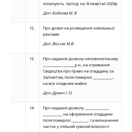
оплачують проїзд на ІІІ квартал 2020р.
Доп. Бойкова М. В.
12.
Про дозвіл на розміщення зовнішньої
реклами
Доп. Вісьтак М.В.
13.
Про надання дозволу неповнолітньому
__________, _______р.н., на отримання
Свідоцтва про право на спадщину за
Заповітом, після померлої ___________.,
на все спадкове майно
Доп. Думич І. О.
14.
Про надання дозволу _____________,
___________ на оформлення спадщини
після померлої __________ та визначення
часток у спільній сумісній власності