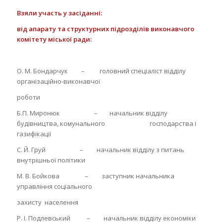
Взяли участь у засіданні:
від апарату та структурних підрозділів виконавчого
комітету міської ради:
О. М. Бондарчук – головний спеціаліст відділу
організаційно-виконавчої
роботи
Б.П. Миронюк – начальник відділу
будівництва, комунального господарства і
газифікації
С. Й. Груй – начальник відділу з питань
внутрішньої політики
М. В. Бойкова – заступник начальника
управління соціального
захисту населення
Р. І. Подлевський – начальник відділу економіки