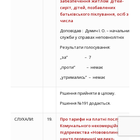
забезпечення житлом дітей-
сиріт, дітей, позбавлених
батьківського піклування, осіб з їх
числа
Доповідав : Думич І. О. – начальник
служби у справах неповнолітніх
Результати голосування:
„за” – 7
„проти” – немає
„утримались” – немає
Рішення прийняти в цілому.
Рішення №191 додається.
СЛУХАЛИ:
19.
Про тарифи на платні послуги
Комунального некомерційного
підприємства «Нововолинський
центр первинної медико-