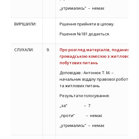
„утримались” – немає
ВИРІШИЛИ:
Рішення прийняти в цілому.
Рішення №181 додається.
СЛУХАЛИ:
9.
Про розгляд матеріалів, поданих
громадською комісією з житлово-
побутових питань
Доповідав : Антонюк Т. М. –
начальник відділу правової роботи
та житлових питань
Результати голосування:
„за” – 7
„проти” – немає
„утримались” – немає