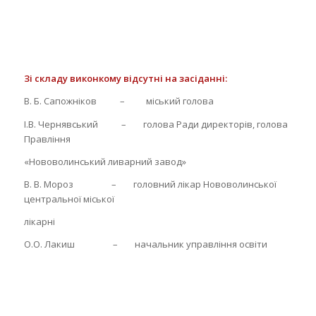
Зі складу виконкому відсутні на засіданні:
В. Б. Сапожніков – міський голова
І.В. Чернявський – голова Ради директорів, голова
Правління
«Нововолинський ливарний завод»
В. В. Мороз – головний лікар Нововолинської
центральної міської
лікарні
О.О. Лакиш – начальник управління освіти