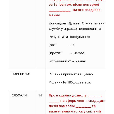
за Заповітом, після померлої
______________, на все спадкове
майно
Доповідав : Думич І. О. – начальник
служби у справах неповнолітніх
Результати голосування:
„за” – 7
„проти” – немає
„утримались” – немає
ВИРІШИЛИ:
Рішення прийняти в цілому.
Рішення № 186 додається.
СЛУХАЛИ:
14.
Про надання дозволу _________,
_______ на оформлення спадщини
після померлої __________ та
визначення часток у спільній