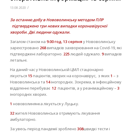
/
13.08.2020
За останню добу в Нововолинську методом ПЛР
підтверджено три нових випадки коронавірусної
хвороби. Дві людини одужали.
Загалом станом на
9.00 год.
13 серпня
у Нововолинську
зареєстровано
268
випадків захворювання на Covid-19, які
підтверджені лабораторно.
225
людей одужало.
9
випадків
летальні.
На даний час у Нововолинській ЦМЛ стаціонарно
лікується
15
пацієнтів, хворих на коронавірус, з яких
1
– з
Нововолинська та
14
іногородніх. Зокрема, в інфекційному
відділенні перебуває
12
пацієнтів, а у реанімаційному –
3
іногородніх хворих.
1
нововолинянка лікується у Луцьку.
32
жителі Нововолинська отримують лікування
амбулаторно.
За увесь період пандемії зроблено
308
швидкі тести і