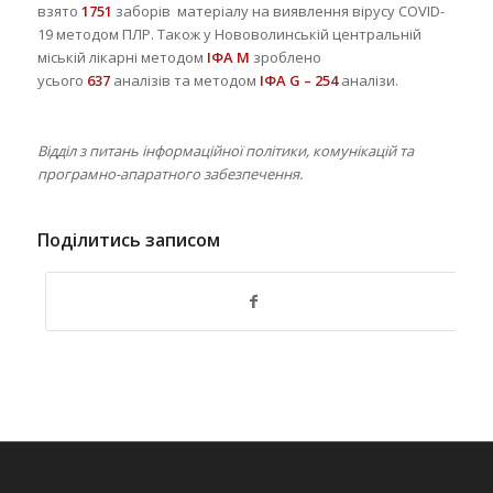
взято
1751
заборів матеріалу на виявлення вірусу COVID-
19 методом ПЛР. Також у Нововолинській центральній
міській лікарні методом
ІФА М
зроблено
усього
637
аналізів та методом
ІФА G – 254
аналізи.
Відділ з питань інформаційної політики, комунікацій та
програмно-апаратного забезпечення.
Поділитись записом