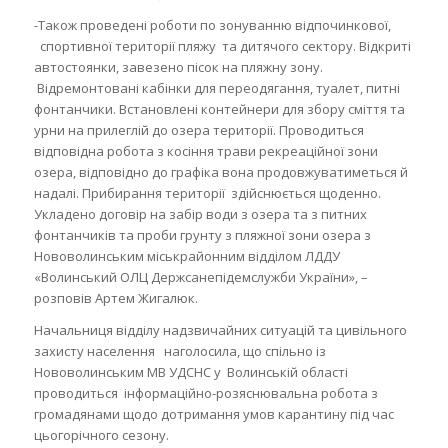
-Також проведені роботи по зонуванню відпочинкової,
спортивної території пляжу та дитячого сектору. Відкриті
автостоянки, завезено пісок на пляжну зону.
Відремонтовані кабінки для переодягання, туалет, питні
фонтанчики. Встановлені контейнери для збору сміття та
урни на прилеглій до озера території. Проводиться
відповідна робота з косіння трави рекреаційної зони
озера, відповідно до графіка вона продовжуватиметься й
надалі. Прибирання території здійснюється щоденно.
Укладено договір на забір води з озера та з питних
фонтанчиків та проби грунту з пляжної зони озера з
Нововолинським міськрайонним відділом ЛДДУ
«Волинський ОЛЦ Держсанепідемслужби України», –
розповів Артем Жигалюк.
Начальниця відділу надзвичайних ситуацій та цивільного
захисту населення наголосила, що спільно із
Нововолинським МВ УДСНС у Волинській області
проводиться інформаційно-розяснювальна робота з
громадянами щодо дотримання умов карантину під час
цьогорічного сезону.