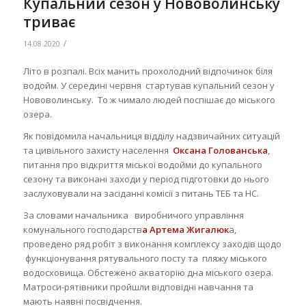
Купальний сезон у Нововолинську
триває
/
14.08.2020
Літо в розпалі. Всіх манить прохолодний відпочинок біля
водойм. У середині червня стартував купальний сезон у
Нововолинську. То ж чимало людей поспішає до міського
озера.
Як повідомила начальниця відділу надзвичайних ситуацій
та цивільного захисту населення
Оксана Голованська
,
питання про відкриття міської водойми до купального
сезону та виконані заходи у період підготовки до нього
заслуховували на засіданні комісії з питань ТЕБ та НС.
За словами начальника виробничого управління
комунального господарств
а Артема Жигалюк
а,
проведено ряд робіт з виконання комплексу заходів щодо
функціонування рятувального посту та пляжу міського
водосховища. Обстежено акваторію дна міського озера.
Матроси-рятівники пройшли відповідні навчання та
мають наявні посвідчення.