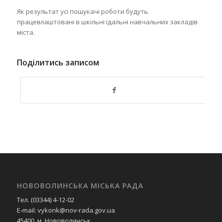
Як результат усі пошукачі роботи будуть
працевлаштовані в шкільні їдальні навчальних закладів
міста.
Поділитись записом
НОВОВОЛИНСЬКА МІСЬКА РАДА
Тел. (03344) 4-12-02
E-mail: vykonk@nov-rada.gov.ua
45400, м. Нововолинськ,