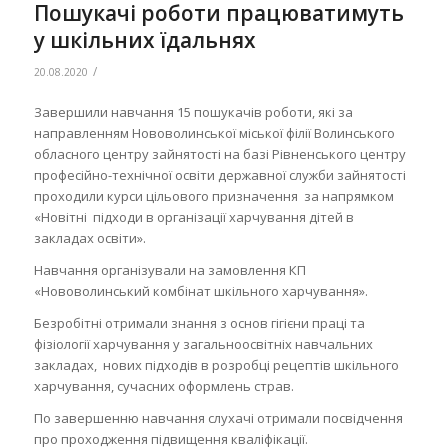
Пошукачі роботи працюватимуть
у шкільних їдальнях
/
20.08.2020
Завершили навчання 15 пошукачів роботи, які за
направленням Нововолинської міської філії Волинського
обласного центру зайнятості на базі Рівненського центру
професійно-технічної освіти державної служби зайнятості
проходили курси цільового призначення за напрямком
«Новітні підходи в організації харчування дітей в
закладах освіти».
Навчання організували на замовлення КП
«Нововолинський комбінат шкільного харчування».
Безробітні отримали знання з основ гігієни праці та
фізіології харчування у загальноосвітніх навчальних
закладах, нових підходів в розробці рецептів шкільного
харчування, сучасних оформлень страв.
По завершенню навчання слухачі отримали посвідчення
про проходження підвищення кваліфікації.