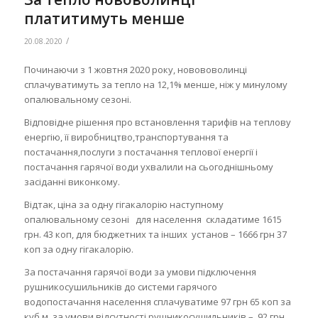
платитимуть менше
/
20.08.2020
Починаючи з 1 жовтня 2020 року, новововолинці
сплачуватимуть за тепло на 12,1% менше, ніж у минулому
опалювальному сезоні.
Відповідне рішення про встановлення тарифів на теплову
енергію, її виробництво,транспортування та
постачання,послуги з постачання теплової енергії і
постачання гарячої води ухвалили на сьогоднішньому
засіданні виконкому.
Відтак, ціна за одну гігакалорію наступному
опалювальному сезоні для населення складатиме 1615
грн. 43 коп, для бюджетних та інших установ – 1666 грн 37
коп за одну гігакалорію.
За постачання гарячої води за умови підключення
рушникосушильників до системи гарячого
водопостачання населення сплачуватиме 97 грн 65 коп за
куб.м, за умови відсутності рушникосушильників – 92 грн