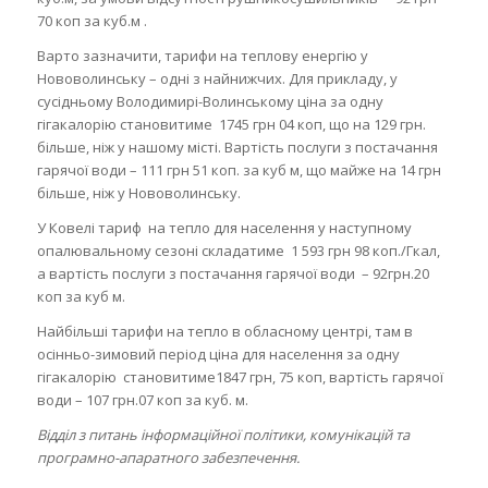
70 коп за куб.м .
Варто зазначити, тарифи на теплову енергію у
Нововолинську – одні з найнижчих. Для прикладу, у
сусідньому Володимирі-Волинському ціна за одну
гігакалорію становитиме 1745 грн 04 коп, що на 129 грн.
більше, ніж у нашому місті. Вартість послуги з постачання
гарячої води – 111 грн 51 коп. за куб м, що майже на 14 грн
більше, ніж у Нововолинську.
У Ковелі тариф на тепло для населення у наступному
опалювальному сезоні складатиме 1 593 грн 98 коп./Гкал,
а вартість послуги з постачання гарячої води – 92грн.20
коп за куб м.
Найбільші тарифи на тепло в обласному центрі, там в
осінньо-зимовий період ціна для населення за одну
гігакалорію становитиме1847 грн, 75 коп, вартість гарячої
води – 107 грн.07 коп за куб. м.
Відділ з питань інформаційної політики, комунікацій та
програмно-апаратного забезпечення.