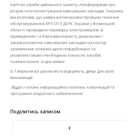
капітан служби цивільного захисту, поінформував про
результати інспектування навчальних закладів. Зокрема,
він розповів, що наявні вогнегасники пройшли технічне
обслуговування в АРЗ СП У ДСНС України у Волинській
області; проведено перевірку електромережі в
приміщеннях та блискавкозахисту дошкільних і
загальноосвітніх навчальних закладах на контур
заземлення; пожежні щити пофарбовано та
укомплектовано необхідною кількістю засобів
пожежогасіння згідно вимог.
Із 1 вересня всі школи міста відкриють двері для своїх
вихованців.
Відділ з питань інформаційної політики, комунікацій та
програмно-апаратного забезпечення.
Поділитись записом