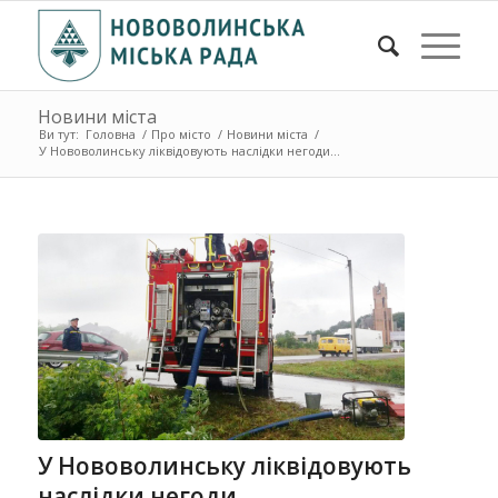
Новини міста
Ви тут:
Головна
/
Про місто
/
Новини міста
/
У Нововолинську ліквідовують наслідки негоди...
У Нововолинську ліквідовують
наслідки негоди