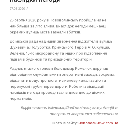
/
27.08.2020
25 серпня 2020 року в Нововолинську пройшла чи не
найбільша за літо злива. Внаслідок негоди мешканці
окремих вулиць міста зазнали збитків.
До міської ради надійшли звернення від жителів вулиць
Шухевича, Полуботка, Кримського, Героїв АТО, Куліша,
Зеленої, 15-го мікрорайону та інших про підтоплення
підвалів будинків та присадибних територій.
Радник міського голови Володимир Рожелюк доручив
відповідним службам вжити оперативні заходи, зокрема,
відкачати воду, прочистити ливневу каналізацію та
перепускні труби через дороги. Роботи із ліквідації
наслідків негоди проводяться відповідно до діючих
нормативів.
Відділ з питань інформаційної політики, комунікацій та
програмно-апаратного забезпечення.
Фото із сайту:
нововолинськ.com.ua