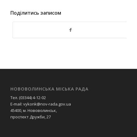
Поділитись записом
НОВОВОЛИНСЬКА МІСЬКА РАДА
Тел. (03344) 4-12-02
E-mail: vykonk@nov-rada.gov.ua
45400, м. Нововолинськ,
проспект Дружби, 27