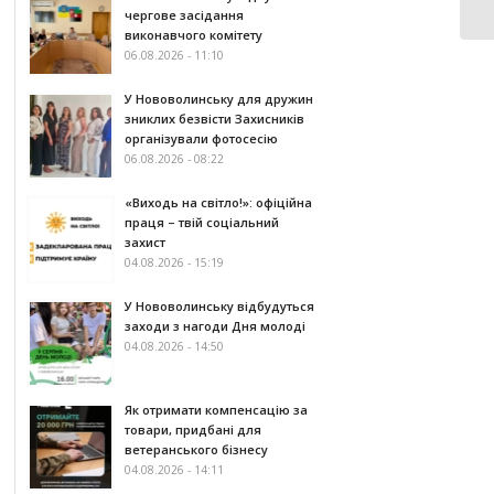
чергове засідання
виконавчого комітету
06.08.2026 - 11:10
У Нововолинську для дружин
зниклих безвісти Захисників
організували фотосесію
06.08.2026 - 08:22
«Виходь на світло!»: офіційна
праця – твій соціальний
захист
04.08.2026 - 15:19
У Нововолинську відбудуться
заходи з нагоди Дня молоді
04.08.2026 - 14:50
Як отримати компенсацію за
товари, придбані для
ветеранського бізнесу
04.08.2026 - 14:11