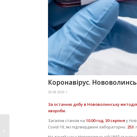
Коронавірус. Нововолинсь
/
30.08.2020
За останню добу в Нововолинську методо
хвороби.
Загалом станом на
10.00 год.
30 серпня
у Но
У змаганнях з
Covid-19, які підтверджені лабораторно.
253
пляжного волейболу
На даний час у Нововолинській ЦМЛ стаціона