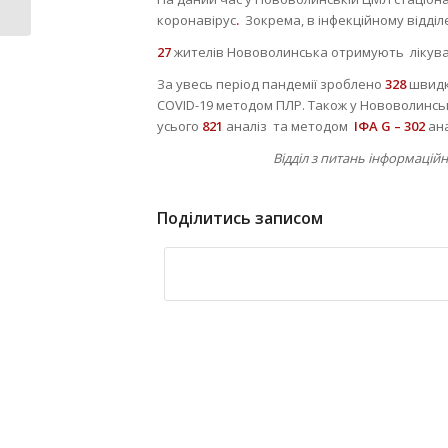
визначилися...
коронавірус
.
Зокрема, в інфекційному відді
27
жителів Нововолинська отримують лікув
За увесь період пандемії зроблено
328
швидк
COVID-19 методом ПЛР. Також у Нововолинськ
усього
821
аналіз та методом
ІФА G – 302
ана
Відділ з питань інформацій
Поділитись записом