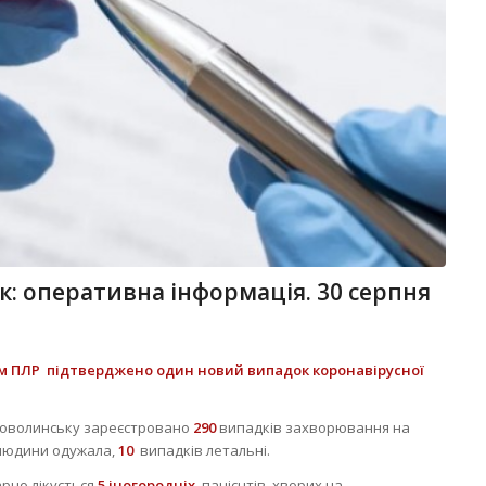
к: оперативна інформація. 30 серпня
м ПЛР підтверджено один новий випадок коронавірусної
воволинську зареєстровано
290
випадків захворювання на
людини одужала,
10
випадків летальні.
рно лікується
5 іногородніх
пацієнтів, хворих на