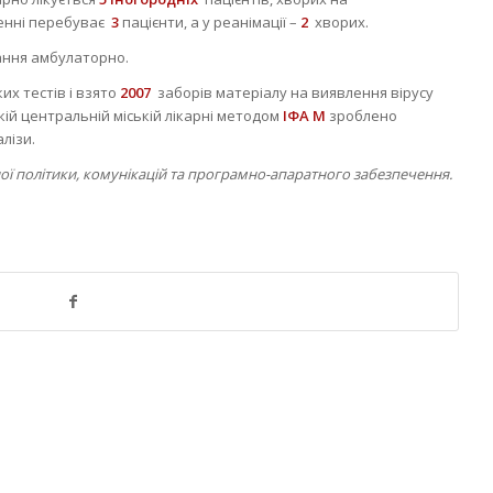
ленні перебуває
3
пацієнти, а у реанімації –
2
хворих.
ання амбулаторно.
их тестів і взято
2007
заборів матеріалу на виявлення вірусу
ій центральній міській лікарні методом
ІФА М
зроблено
лізи.
ної політики, комунікацій та програмно-апаратного забезпечення.