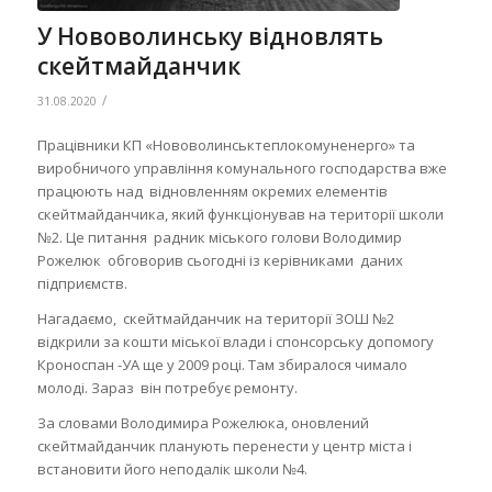
У Нововолинську відновлять
скейтмайданчик
/
31.08.2020
Працівники КП «Нововолинськтеплокомуненерго» та
виробничого управління комунального господарства вже
працюють над відновленням окремих елементів
скейтмайданчика, який функціонував на території школи
№2. Це питання радник міського голови Володимир
Рожелюк обговорив сьогодні із керівниками даних
підприємств.
Нагадаємо, скейтмайданчик на території ЗОШ №2
відкрили за кошти міської влади і спонсорську допомогу
Кроноспан -УА ще у 2009 році. Там збиралося чимало
молоді. Зараз він потребує ремонту.
За словами Володимира Рожелюка, оновлений
скейтмайданчик планують перенести у центр міста і
встановити його неподалік школи №4.