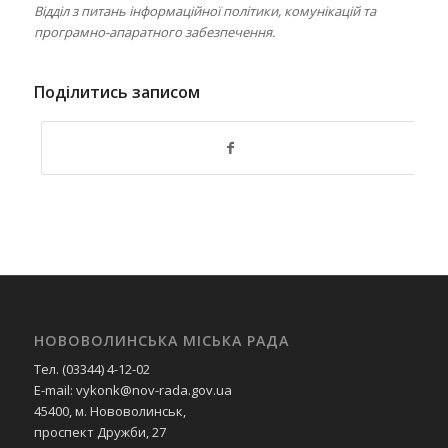
Відділ з питань інформаційної політики, комунікацій та
програмно-апаратного забезпечення.
Поділитись записом
НОВОВОЛИНСЬКА МІСЬКА РАДА
Тел. (03344) 4-12-02
E-mail: vykonk@nov-rada.gov.ua
45400, м. Нововолинськ,
проспект Дружби, 27