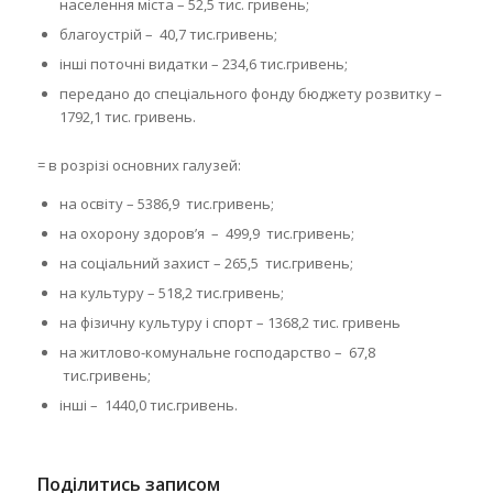
населення міста – 52,5 тис. гривень;
благоустрій – 40,7 тис.гривень;
інші поточні видатки – 234,6 тис.гривень;
передано до спеціального фонду бюджету розвитку –
1792,1 тис. гривень.
= в розрізі основних галузей:
на освіту – 5386,9 тис.гривень;
на охорону здоров’я – 499,9 тис.гривень;
на соціальний захист – 265,5 тис.гривень;
на культуру – 518,2 тис.гривень;
на фізичну культуру і спорт – 1368,2 тис. гривень
на житлово-комунальне господарство – 67,8
тис.гривень;
інші – 1440,0 тис.гривень.
Поділитись записом