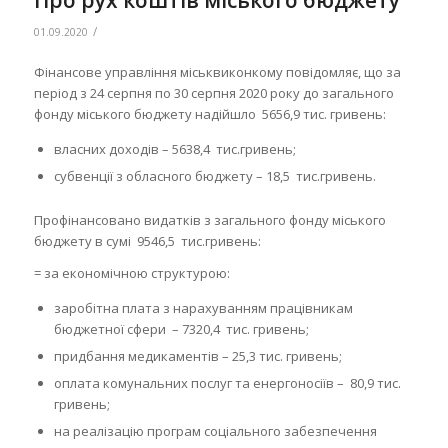
Про рух коштів міського бюджету
/
01.09.2020
Фінансове управління міськвиконкому повідомляє, що за
період з 24 серпня по 30 серпня 2020 року до загального
фонду міського бюджету надійшло 5656,9 тис. гривень:
власних доходів – 5638,4 тис.гривень;
субвенції з обласного бюджету – 18,5 тис.гривень.
Профінансовано видатків з загального фонду міського
бюджету в сумі 9546,5 тис.гривень:
= за економічною структурою:
заробітна плата з нарахуванням працівникам
бюджетної сфери – 7320,4 тис. гривень;
придбання медикаментів – 25,3 тис. гривень;
оплата комунальних послуг та енергоносіїв – 80,9 тис.
гривень;
на реалізацію програм соціального забезпечення