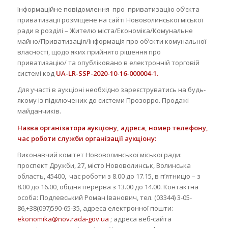
Інформаційне повідомлення про приватизацію об’єкта
приватизації розміщене на сайті Нововолинської міської
ради в розділі – Жителю міста/Економіка/Комунальне
майно/Приватизація/Інформація про об’єкти комунальної
власності, щодо яких прийнято рішення про
приватизацію/ та опубліковано в електронній торговій
системі код
UA-LR-SSP-2020-10-16-000004-1
.
Для участі в аукціоні необхідно зареєструватись на будь-
якому із підключених до системи Прозорро. Продажі
майданчиків.
Назва організатора аукціону, адреса, номер телефону,
час роботи служби організації аукціону:
Виконавчий комітет Нововолинської міської ради:
проспект Дружби, 27, місто Нововолинськ, Волинська
область, 45400, час роботи з 8.00 до 17.15, в п’ятницю – з
8.00 до 16.00, обідня перерва з 13.00 до 14.00. Контактна
особа: Подлевський Роман Іванович, тел. (03344) 3-05-
86,+38(097)590-65-35, адреса електронної пошти:
ekonomika@nov.rada-gov.ua
; адреса веб-сайта