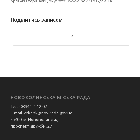
організатора аукціону: http://www. nov.rada-gov.ua.
Поділитись записом
НОВОВОЛИНСЬКА МІСЬКА РАДА
Тел. (03344) 4-12-02
E-mail: vykonk@nov-rada.gov.ua
45400, м. Нововолинськ,
проспект Дружби, 27