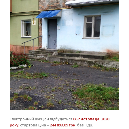
Електронний аукціон відбудеться
0
6
листопада
2020
року
, стартова ціна –
244
893,09 грн
. без ПДВ.