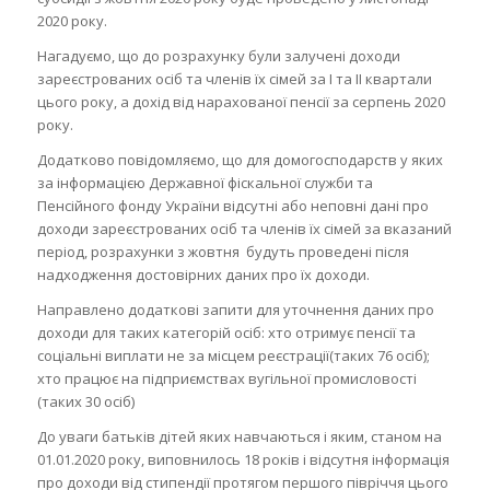
2020 року.
Нагадуємо, що до розрахунку були залучені доходи
зареєстрованих осіб та членів їх сімей за І та ІІ квартали
цього року, а дохід від нарахованої пенсії за серпень 2020
року.
Додатково повідомляємо, що для домогосподарств у яких
за інформацією Державної фіскальної служби та
Пенсійного фонду України відсутні або неповні дані про
доходи зареєстрованих осіб та членів їх сімей за вказаний
період, розрахунки з жовтня будуть проведені після
надходження достовірних даних про їх доходи.
Направлено додаткові запити для уточнення даних про
доходи для таких категорій осіб: хто отримує пенсії та
соціальні виплати не за місцем реєстрації(таких 76 осіб);
хто працює на підприємствах вугільної промисловості
(таких 30 осіб)
До уваги батьків дітей яких навчаються і яким, станом на
01.01.2020 року, виповнилось 18 років і відсутня інформація
про доходи від стипендії протягом першого півріччя цього