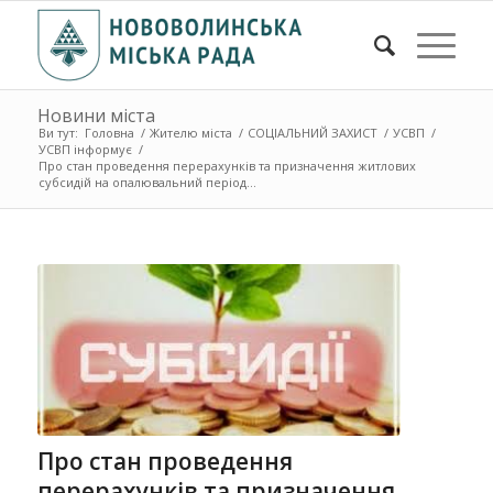
Новини міста
Ви тут:
Головна
/
Жителю міста
/
СОЦІАЛЬНИЙ ЗАХИСТ
/
УСВП
/
УСВП інформує
/
Про стан проведення перерахунків та призначення житлових
субсидій на опалювальний період...
Про стан проведення
перерахунків та призначення