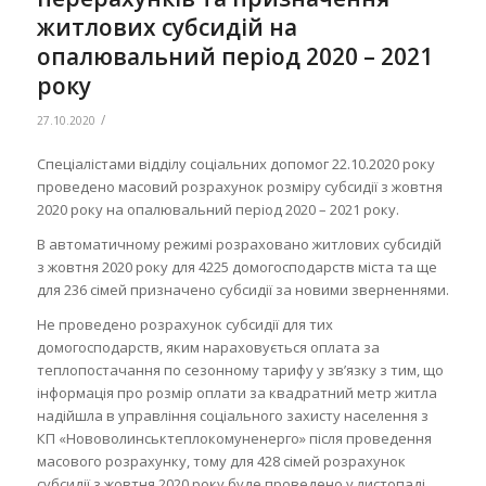
житлових субсидій на
опалювальний період 2020 – 2021
року
/
27.10.2020
Спеціалістами відділу соціальних допомог 22.10.2020 року
проведено масовий розрахунок розміру субсидії з жовтня
2020 року на опалювальний період 2020 – 2021 року.
В автоматичному режимі розраховано житлових субсидій
з жовтня 2020 року для 4225 домогосподарств міста та ще
для 236 сімей призначено субсидії за новими зверненнями.
Не проведено розрахунок субсидії для тих
домогосподарств, яким нараховується оплата за
теплопостачання по сезонному тарифу у зв’язку з тим, що
інформація про розмір оплати за квадратний метр житла
надійшла в управління соціального захисту населення з
КП «Нововолинськтеплокомуненерго» після проведення
масового розрахунку, тому для 428 сімей розрахунок
субсидії з жовтня 2020 року буде проведено у листопаді