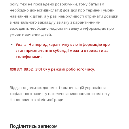
року, теж не проведено розрахунки, тому батькам
необхідно донести(вислати) довідки про терміни і умови
навчання їх дітей, а у разі неможливості отримати довідки
з навчального закладу у зв’язку з карантинними
заходами, необхідно надіслати заяву з інформацією про
умови навчання дітей.
Увага! На період карантину всю інформацію про
стан призначення субсидії можна отримати за
телефонами:
098 371 88 52
,
3 01 07
у режимі робочого часу.
Відділ соціальних допомог і компенсацій управління
соціального захисту населення виконавчого комітету
Нововолинської міської ради
Поділитись записом