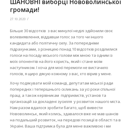
ШАНОВНІ виборці Нововолинської
громади!
/
27.10.2020
Більше 30 відсотків з вас минулої неділі здійснили своє
волевиявлення, віддавши голос за того чи іншого
кандидата або політичну силу. За попередніми
підрахунками, з різницею понад 10 відсотків розділилися
голоси на посаду міського голови між мною та одним із
моїх опонентів на його користь, який і стане моїм
наступником. І хоча для моєї перемоги не вистачило
голосів, я щиро дякую кожному з вас, хто вірив у мене.
Хочу подякувати моїй команді, депутатам міської ради
попередніх і теперішнього скликань за усі роки спільної
праці, а також керівникам підприємств, установ та
організацій за докладені зусилля у розвиток нашого міста.
Нам разом вдалося зробити багато, щоб вивести
Нововолинськ, який колись, здавалося вже не мав шансів
на подальший розвиток, на передові позиції в області та в
Україні. Ваша підтримка була для мене важливою і ми