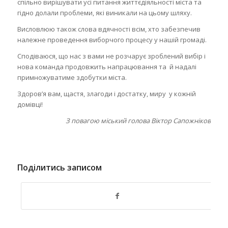
спільно вирішувати усі питання життєдіяльності міста та
гідно долали проблеми, які виникали на цьому шляху.
Висловлюю також слова вдячності всім, хто забезпечив
належне проведення виборчого процесу у нашій громаді.
Сподіваюся, що нас з вами не розчарує зроблений вибір і
нова команда продовжить напрацювання та й надалі
примножуватиме здобутки міста.
Здоров’я вам, щастя, злагоди і достатку, миру у кожній
домівці!
З повагою міський голова Віктор Сапожніков
Поділитись записом