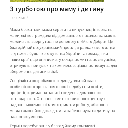
З турботою про маму і дитину
/
03.11.2020
Мами-безхатьки, мами-сироти та випускниці інтернатів,
мами, які постраждали від домашнього насильства мають
можливість звернутися по допомогу в «Місто Добра». Це
благодійний всеукраїнський проєкт, в рамках якого жінки
із дітьми з будь-якого куточка України та громадянки
інших країн, що опинилися у складних життєвих ситуаціях,
отримують притулок та комплекс соціальних послуг задля
збереження дитини в сім’ї.
Спеціалісти розробляють індивідуальний план
особистісного зростання жінок із здобуттям освіти,
професії, отримання навиків ведення домашнього
господарства. Основною метою кризового центру є
надання можливості мамі отримати роботу, аби вона
могла самостійно доглядати та забезпечувати дитину на
належних умовах.
Термін перебування у благодійному комплексі