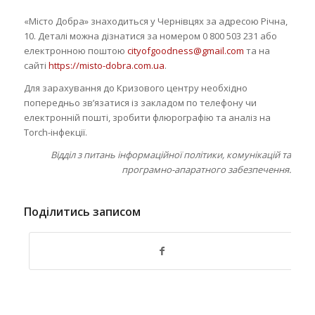
«Місто Добра» знаходиться у Чернівцях за адресою Річна,
10. Деталі можна дізнатися за номером 0 800 503 231 або
електронною поштою
cityofgoodness@gmail.com
та на
сайті
https://misto-dobra.com.ua
.
Для зарахування до Кризового центру необхідно
попередньо зв’язатися із закладом по телефону чи
електронній пошті, зробити флюрографію та аналіз на
Torch-інфекції.
Відділ з питань інформаційної політики, комунікацій та
програмно-апаратного забезпечення.
Поділитись записом