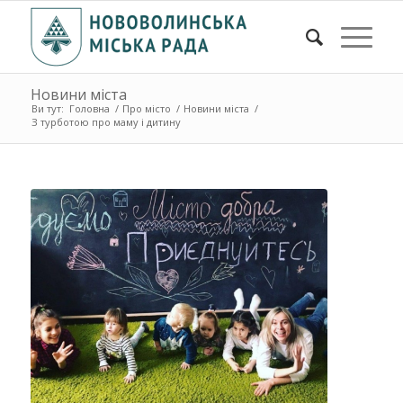
Новини міста
Ви тут:
Головна
/
Про місто
/
Новини міста
/
З турботою про маму і дитину