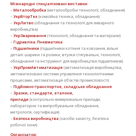
Міжнародні спеціалізовані виставки:
–
Металообробка
(металообробні технології, обладнання)
–
УкрВторТех
(комісійна техніка, обладнання)
–
УкрЛитво
(обладнання та технології для ливарного
виробництва)
–
УкрЗварювання
(технології, обладнання та матеріали)
–
Гідравліка. Пневматика
–
Підшипники
(підшипники котіння та ковзання, вільні
деталі: шарики та ролики, втулки стягувальні, технології,
обладнання та інструмент для виробництва підшипників)
–
УкрПромАвтоматизація
(автоматизація виробництва,
автоматизовані системи управління технологічними
процесами, автоматизація об’єктів промисловості)
–
Підйомно‑транспортне, складське обладнання
–
Зразки, стандарти, еталони,
прилади
(контрольно‑вимірювальні прилади,
лабораторне та випробувальне обладнання,
метрологія, сертифікація)
–
Безпека виробництва
(засоби захисту, безпека
робочої зони)
Організатор: