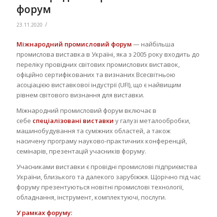
форум
/
23.11.2020
Міжнародний промисловий форум
— найбільша
промислова виставка в Україні, яка з 2005 року входить до
переліку провідних світових промислових виставок,
офіційно сертифікованих та визнаних Всесвітньою
асоціацією виставкової індустрії (UFI), що є найвищим
рівнем світового визнання для виставки.
Міжнародний промисловий форум включає в
себе
спеціалізовані виставки
у галузі металообробки,
машинобудування та суміжних областей, а також
насичену програму науково‑практичних конференцій,
семінарів, презентацій учасників форуму.
Учасниками виставки є провідні промислові підприємства
України, близького та далекого зарубіжжя. Щорічно під час
форуму презентуються новітні промислові технології,
обладнання, інструмент, комплектуючі, послуги.
У рамках форуму: