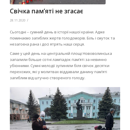
Свічка пам’яті не згасає
/
28.11.2020
Сьогодні – сумний день в історії нашої країни. Адже
поминаємо загиблих жертв голодоморів. Біль і смуток та
незагоєна рана і досі ятрять наші серця.
Саме у цей день на центральній площі Нововолинська
запалили більше сотні лампадок пам’яті за невинно
убієнними. Сумні мелодії зупиняли біля свічок десятки
перехожих, які у молитвах віддавали данину пам’яті
загиблим від штучно створеного голоду.