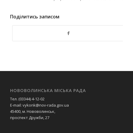
Поділитись записом
НОВОВОЛИНСЬКА МІСЬКА РАДА
Тел. (03344) 4-12-02
E-mail: vykonk@nov-rada.gov.ua
45400, м. Нововолинськ,
проспект Дружби, 27