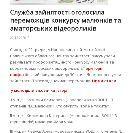
Служба зайнятості оголосила
переможців конкурсу малюнків та
аматорських відеороликів
/
22.12.2020
Сьогодні, 22 грудня, у Нововолинській міській філії
Волинського обласного центру зайнятості підсумували
результати профорієнтаційного конкурсу малюнків та
коротких аматорських відеороликів
«Територія
професії
», який приурочили до 30-річчя Державної служби
зайнятості. Також відзначили переможців.
Ними стали:
у молодшій віковій категорії:
І місце – Кузьмич Єлизавета (Нововолинська ЗОШ 1-3
ступенів №6) малюнок ” Хто служить, той не тужить”
ІІ місце – Кирпичова Катерина (Нововолинська ЗОШ 1-3
ступенів №6) малюнок «Моя мрія»
ІІІ місце – Левусь Аріна (Нововолинська ЗОШ I-III ступенів №