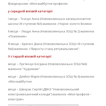
8) відеоролик «Моя майбутня професія»
у с
ередн
ій
віков
ій
категорі
ї
:
І місце – Ткачук Анна (Нововолинська загальноосвітня
школа І-ІІІ ступенів №5) малюнок «Чорне золото Волині»
ІІ місце – Лещук Анна (Нововолинська ЗОШ № 2) малюнок
«Пожежник»
ІІІ місце – Бричко Діана (Нововолинська ЗОШ I-III ступенів
№6) малюнок «”Виросту-стану рятувальником”;
У с
тарш
ій
віков
ій
категорі
ї
:
місце – Лук’янчук Богдана (Нововолинська ЗОШ №6)
малюнок “Художник”
місце – Дзяйло Марія (Нововолинська ЗОШ № 6) малюнок
«Моє майбутнє»
місце – Шворак Сергій (ДВНЗ “Нововолинський
електромеханічний коледж”) малюнок «Моя професія –
електрик».