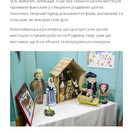
склі, живопис, аплікація. А ще юні таланти школи мистецтв
проявили фантазію у створенні різдвяних шопок.
Захоплює творчий підхід, різноманіття форм, матеріалів та
кольорів, які використали діти.
Алла Навроцька розповіла, що цьогоріч учні школи
мистецтв готували роботи на Різдвяну тему, крім цієї
виставки, ще й на обласні та всеукраїнські конкурси.