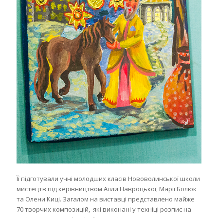
Її підготували учні молодших класів Нововолинської школи
мистецтв під керівництвом Алли Навроцької, Марії Болюк
та Олени Киці. Загалом на виставці представлено майже
70 творчих композицій, які виконані у техніці розпис на