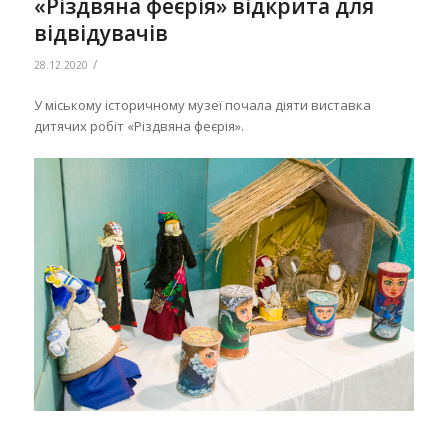
«Різдвяна феєрія» відкрита для
відвідувачів
/
28.12.2020
У міському історичному музеї почала діяти виставка
дитячих робіт «Різдвяна феєрія».