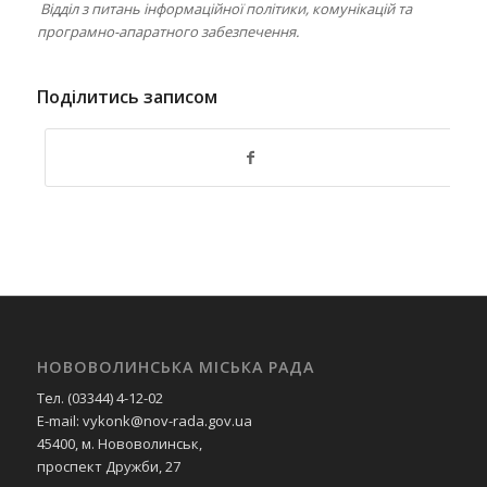
Відділ з питань інформаційної політики, комунікацій та
програмно-апаратного забезпечення.
Поділитись записом
НОВОВОЛИНСЬКА МІСЬКА РАДА
Тел. (03344) 4-12-02
E-mail: vykonk@nov-rada.gov.ua
45400, м. Нововолинськ,
проспект Дружби, 27