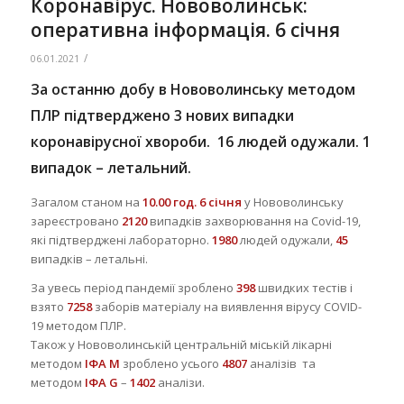
Коронавірус. Нововолинськ:
оперативна інформація. 6 січня
/
06.01.2021
За останню добу в Нововолинську методом
ПЛР підтверджено 3 нових випадки
коронавірусної хвороби. 16 людей одужали. 1
випадок – летальний.
Загалом станом на
10.00 год.
6 січня
у Нововолинську
зареєстровано
2120
випадків захворювання на Covid-19,
які підтверджені лабораторно.
1980
людей одужали,
45
випадків – летальні.
За увесь період пандемії зроблено
398
швидких тестів і
взято
7258
заборів матеріалу на виявлення вірусу COVID-
19 методом ПЛР.
Також у Нововолинській центральній міській лікарні
методом
ІФА М
зроблено усього
4807
аналізів та
методом
ІФА G
–
1402
аналізи.