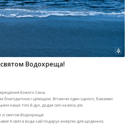
і святом Водохреща!
– хрещення Божого Сина.
ає благодатною і цілющою. Вітаючи один одного, бажаємо
цнює наше тіло й дух, додає сил на весь рік.
 зі святом Водохреща!
ави! А свята вода хай подарує енергію для щоденної,