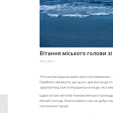
Вітання міського голови з
/
19.01.2021
19 січня ми відзначаємо свято Богоявлення 
Прийнято вважати, що цього дня вся вода ст
здоров’я від святої йорданської води, яка змі
Щиро вітаю жителів Нововолинської громади
Нехай Господь благословить нас на добрі спр
До уваги громадян
натхненної праці!
міста Нововолинська,