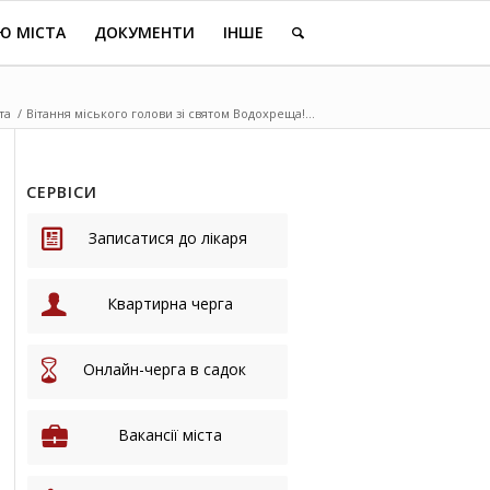
Ю МІСТА
ДОКУМЕНТИ
ІНШЕ
та
/
Вітання міського голови зі святом Водохреща!...
СЕРВІСИ
Записатися до лікаря
Квартирна черга
Онлайн-черга в садок
Вакансії міста