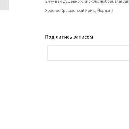
смт...
Зичу вам душевного спокою, любові, злагоди 
Христос Хрещається! У річці Йордані!
Поділитись записом