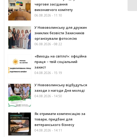
чергове засідання
виконавчого комітету
06.08.2026 - 11:10
У Нововолинську для дружин
зниклих безвісти Захисників
організували фотосесію
06.08.2026 - 08:22
«Виходь на світло!»: офіційна
праця – твій соціальний
захист
04.08.2026 - 15:19
У Нововолинську відбудуться
заходи з нагоди Дня молоді
04.08.2026 - 14:50
Як отримати компенсацію за
товари, придбані для
ветеранського бізнесу
04.08.2026 - 14:11