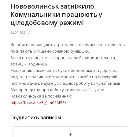
Нововолинськ засніжило.
Комунальники працюють у
цілодобовому режимі
/
26.01.2021
Двірники розчищають тротуари снігоочисною технікою та
посипають їх піщано-соляною сумішшю.
Вночі на вулицях міста працювали 6 одиниць техніки,
вранці – 8 одиниць.
Мешканців закликають бути обережними на дорогах,
водіїв – не залишати транспортні засоби на проїжджій
частині, адже це дуже ускладнює роботу комунальників.
Відеорепортаж про роботу комунальної служби
Нововолинська за посиланням:
https://fb.watch/3g1JmC1MSP/
Поділитись записом