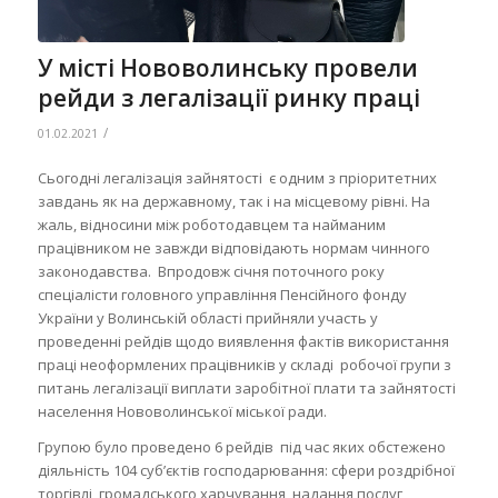
У місті Нововолинську провели
рейди з легалізації ринку праці
/
01.02.2021
Сьогодні легалізація зайнятості є одним з пріоритетних
завдань як на державному, так і на місцевому рівні. На
жаль, відносини між роботодавцем та найманим
працівником не завжди відповідають нормам чинного
законодавства. Впродовж січня поточного року
спеціалісти головного управління Пенсійного фонду
України у Волинській області прийняли участь у
проведенні рейдів щодо виявлення фактів використання
праці неоформлених працівників у складі робочої групи з
питань легалізації виплати заробітної плати та зайнятості
населення Нововолинської міської ради.
Групою було проведено 6 рейдів під час яких обстежено
діяльність 104 суб’єктів господарювання: сфери роздрібної
торгівлі, громадського харчування, надання послуг