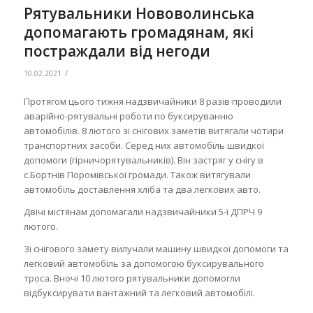
Рятувальники Нововолинська
допомагають громадянам, які
постраждали від негоди
/
10.02.2021
Протягом цього тижня надзвичайники 8 разів проводили
аварійно-рятувальні роботи по буксируванню
автомобілів. 8 лютого зі снігових заметів витягали чотири
транспортних засоби. Серед них автомобіль швидкої
допомоги (гірничорятувальників). Він застряг у снігу в
с.Бортнів Поромівської громади. Також витягували
автомобіль доставлення хліба та два легкових авто.
Двічі містянам допомагали надзвичайники 5-ї ДПРЧ 9
лютого.
Зі снігового замету вилучали машину швидкої допомоги та
легковий автомобіль за допомогою буксирувального
троса. Вночі 10 лютого рятувальники допомогли
відбуксирувати вантажний та легковий автомобілі.