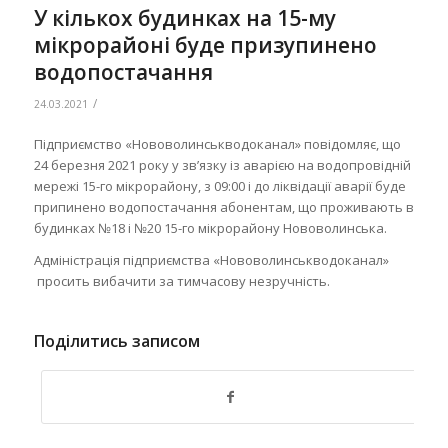
У кількох будинках на 15-му
мікрорайоні буде призупинено
водопостачання
/
24.03.2021
Підприємство «Нововолинськводоканал» повідомляє, що
24 березня 2021 року у зв’язку із аварією на водопровідній
мережі 15-го мікрорайону, з 09:00 і до ліквідації аварії буде
припинено водопостачання абонентам, що проживають в
будинках №18 і №20 15-го мікрорайону Нововолинська.
Адміністрація підприємства «Нововолинськводоканал»
просить вибачити за тимчасову незручність.
Поділитись записом