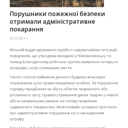
Порушники пожежної безпеки
отримали адміністративне
покарання
/
29.03.2021
Міський відділ державної служби з надзвичайних ситуацій
повідомляє, що упродовж вихідних у Нововолинську та
селищі Благодатному робочою групою виявлено чотирьох
громадян, котрі спалювали сміття.
Також сталося займання дачного будинку внаслідок
спалювання сухої трави невідомою особою. За порушення
порядку придбання чи збуту об’єктів тваринного або
рослинного світу, правил утримання диких тварин у неволі
або в напіввільних умовах на голову правління
садівничого товариства «Жовтневий» складено протокол
про адміністративне порушення за із накладенням
штрафу.