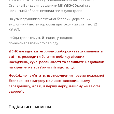
Крім того, 24 березня у Нововолинську на проспекті
Степана Бандери працівники МВ УДСНС України у
Волинській області виявили палія сухої трави.
На усіх порушників пожежної безпеки державний
екологічний інспектор склав протоколи за статтею 82
КУпАП.
Рейди триватимуть й надалі, упродовж
пожежонебезпечного періоду.
ДСНС нагадує:
категорично забороняється спалювати
сміття, розводити багаття поблизу лісових
насаджень, сухої рослинності та залишати недопалки
чи сірники на трав’янистій підстилці.
Необхідно пам’ятати, що порушення правил пожежної
безпеки несе загрозу не лише навколишньому
середовищу, але й, в першу чергу, вашому життю та
здоров’ю!
Поділитись записом