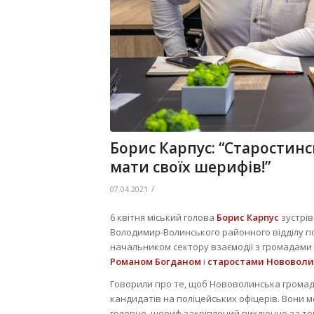
Борис Карпус: “Старостинс
мати своїх шерифів!”
/
07.04.2021
6 квітня міський голова
Борис Карпус
зустрів
Володимир-Волинського районного відділу пол
начальником сектору взаємодії з громадами 
Романом Богданом
і
старостами Нововоли
Говорили про те, щоб Нововолинська грома
кандидатів на поліцейських офіцерів. Вони м
головне, шериф закріплений виключно за те