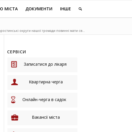
Ю МІСТА
ДОКУМЕНТИ
ІНШЕ
аростинські округи нашої громади повинні мати св...
СЕРВІСИ
Записатися до лікаря
Квартирна черга
Онлайн-черга в садок
Вакансії міста