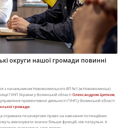
ькі округи нашої громади повинні
ся з начальником Нововолинського ВП №1 (м.Нововолинськ)
іції ГУНП України у Волинській області
Олександром Ципком
,
управління превентивної діяльності ГУНП у Волинській області
нської громади
.
да отримала позачергове право на навчання потенційних
ожуть виконувати значно більше функцій, ніж патрульні. А
риторією старостинського округу.