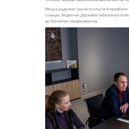
Міська рада має закласти кошти й придбати
станцію. Водночас Держава забезпечує полі
до бензопил і медикаментів.