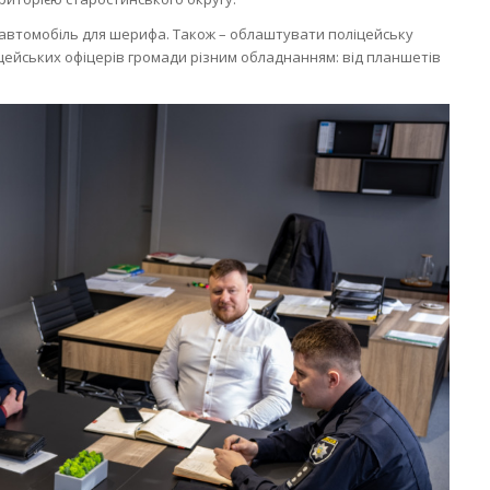
 автомобіль для шерифа. Також – облаштувати поліцейську
цейських офіцерів громади різним обладнанням: від планшетів