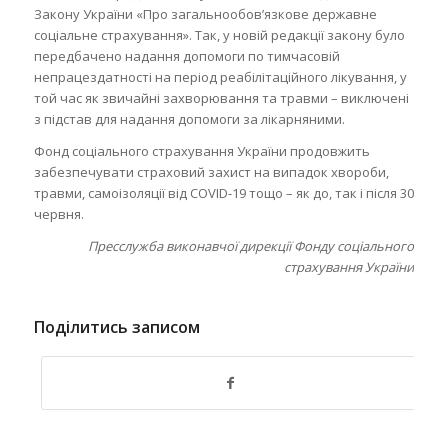
Закону України «Про загальнообов’язкове державне
соціальне страхування». Так, у новій редакції закону було
передбачено надання допомоги по тимчасовій
непрацездатності на період реабілітаційного лікування, у
той час як звичайні захворювання та травми – виключені
з підстав для надання допомоги за лікарняними.
Фонд соціального страхування України продовжить
забезпечувати страховий захист на випадок хвороби,
травми, самоізоляції від COVID-19 тощо – як до, так і після 30
червня.
Пресслужба виконавчої дирекції Фонду соціального
страхування України
Поділитись записом