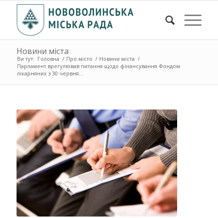
Новини міста
Ви тут:
Головна
/
Про місто
/
Новини міста
/
Парламент врегулював питання щодо фінансування Фондом
лікарняних з 30 червня...