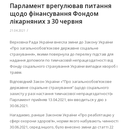
Парламент врегулював питання
щодо фінансування Фондом
лікарняних з 30 червня
/
21.04.2021
Верховна Рада України внесла зміни до Закону України
«Про загальнообов’язкове державне соціальне
страхування», якими повернула до переліку підстав для
надання допомоги по тимчасовій непрацездатності від
Фонду соціального страхування України випадки хвороб і
травм.
Відповідний Закон України «”Про загальнообов’язкове
державне соціальне страхування” (щодо соціального
захисту у разі настання тимчасової непрацездатності)»
Парламент прийняв 13.04.2021, він вводиться у дію з
30.06.2021.
Нагадаємо, раніше Законом України «Про реабілітацію у
сфері охорони здоров’я», норми якого набувають чинності
30.06.2021, серед іншого, було внесено зміни до статті 22