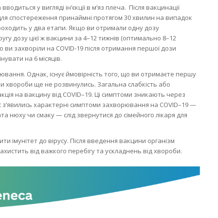
одиться у вигляді ін’єкції в м’яз плеча. Після вакцинації
я для спостереження принаймні протягом 30 хвилин на випадок
проходить у два етапи. Якщо ви отримали одну дозу
ругу дозу цієї ж вакцини за 4–12 тижнів (оптимально 8–12
о ви захворіли на COVID-19 після отримання першої дози
увати на 6 місяців.
вання. Однак, існує ймовірність того, що ви отримаєте першу
и хвороби ще не розвинулись. Загальна слабкість або
ція на вакцину від COVID–19. Ці симптоми зникають через
вас з’явились характерні симптоми захворювання на COVID–19 —
а нюху чи смаку — слід звернутися до сімейного лікаря для
ти імунітет до вірусу. Після введення вакцини організм
ахистить від важкого перебігу та ускладнень від хвороби.