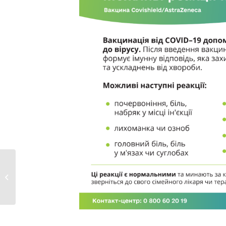
Коронавірус.
Нововолинськ:
оперативна
інформація....