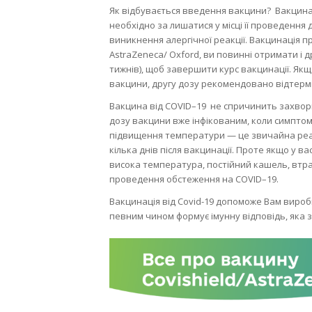
Як відбувається введення вакцини? Вакцина вв
необхідно за лишатися у місці її проведенн
виникнення алергічної реакції. Вакцинація 
AstraZeneca/ Oxford, ви повинні отримати і д
тижнів), щоб завершити курс вакцинації. Якщ
вакцини, другу дозу рекомендовано відтермін
Вакцина від COVID–19 не спричинить захворю
дозу вакцини вже інфікованим, коли симптом
підвищення температури — це звичайна реак
кілька днів після вакцинації. Проте якщо у 
висока температура, постійний кашель, втрат
проведення обстеження на COVID–19.
Вакцинація від Covid-19 допоможе Вам вироби
певним чином формує імунну відповідь, яка з