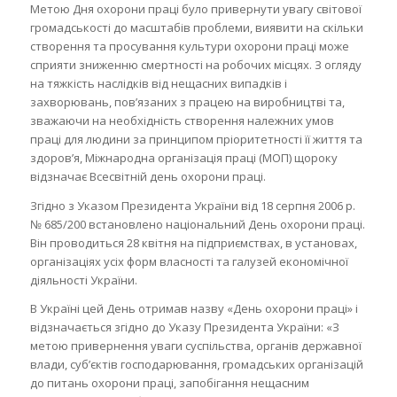
Метою Дня охорони праці було привернути увагу світової
громадськості до масштабів проблеми, виявити на скільки
створення та просування культури охорони праці може
сприяти зниженню смертності на робочих місцях. З огляду
на тяжкість наслідків від нещасних випадків і
захворювань, пов’язаних з працею на виробництві та,
зважаючи на необхідність створення належних умов
праці для людини за принципом пріоритетності її життя та
здоров’я, Міжнародна організація праці (МОП) щороку
відзначає Всесвітній день охорони праці.
Згідно з Указом Президента України від 18 серпня 2006 р.
№ 685/200 встановлено національний День охорони праці.
Він проводиться 28 квітня на підприємствах, в установах,
організаціях усіх форм власності та галузей економічної
діяльності України.
В Україні цей День отримав назву «День охорони праці» і
відзначається згідно до Указу Президента України: «З
метою привернення уваги суспільства, органів державної
влади, суб’єктів господарювання, громадських організацій
до питань охорони праці, запобігання нещасним