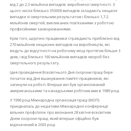
від 2 до 2,3 мільйона випадків виробничої смертності. З
цього числа близько 350000 випадків складають нещасні
випадки зі смертельним результатом і близько 1,7-2
мільйонів смертей, викликаних пов’язаними з роботою
професійними захворюваннями.
Крім того, щорічно працівники страждають приблизно від
270 мільйонів нещасних випадків на виробництві, які
ведуть до відсутності на робочому місці протягом більше 3
днів, і від близько 160 мільйонів випадків хвороб без
смертельного результату.
Ідея проведення Всесвітнього Дня охорони праці бере
початок від Дня вшанування пам’яті працівників, які
загинули на роботі. Вперше він був організований
американськими та канадськими робітниками в 1989 році.
У 1996 році Міжнародна організація праці (МОП)
приєдналась до ініціативи Міжнародної конференції
вільних профспілок про визнання 28 квітня всесвітнім
Днем охорони праці, який вперше офіційно був
відзначений в 2003 році.