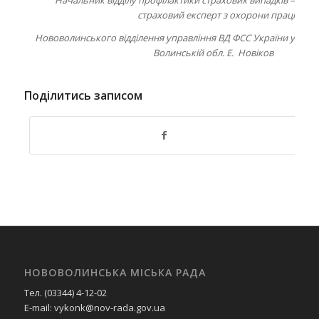
страховий експерт з охорони праці
Нововолинського відділення управління ВД ФСС України у
Волинській обл. Е. Новіков
Поділитись записом
НОВОВОЛИНСЬКА МІСЬКА РАДА
Тел. (03344) 4-12-02
E-mail: vykonk@nov-rada.gov.ua