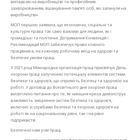
випадкам на виробництві та професійним
захворюванням, вшанування пам’яті осіб, які загинули на
виробництві».
МОП першою заявила, що економічні, соціальні та
культурні права так само важливі для людини, як і
громадські та політичні. Дотримання Конвенцій і
Рекомендацій МОП забезпечує право кожного
працівника, на кожному робочому місці на здорові та
безпечні умови праці.
У 2021 році Міжнародна організація праці присвячує День
охорони праці залученню потенціалу елементів системи
безпеки та здоров’я, що сприяють безпеці та здоров’ю на
роботі. У доповіді до Всесвітнього дня охорони праці
висвітлено питання про те, як нинішня криза демонструє
важливість зміцнення систем безпеки та здоров’я,
включно зі службами безпеки та охорони здоров’я на
роботі як на національному рівні, так і на рівні
підприємств.
Безпечної нам усім праці.
Начальник відділу профілактики страхових випадків –