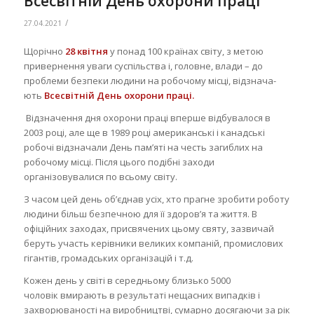
Всесвітній День охорони праці
/
27.04.2021
Щорічно
28 квітня
у понад 100 країнах світу, з метою
привернення уваги суспільства і, головне, влади – до
пробле­ми безпеки людини на робо­чому місці, відзнача­
ють
Всесвітній День охорони праці.
Відзначення дня охорони праці вперше відбувалося в
2003 році, але ще в 1989 році американські і канадські
робочі відзначали День пам’яті на честь загиблих на
робочому місці. Після цього подібні заходи
організовувалися по всьому світу.
З часом цей день об’єднав усіх, хто прагне зробити роботу
людини більш безпечною для її здоров’я та життя. В
офіційних заходах, присвячених цьому святу, зазвичай
беруть участь керівники великих компаній, промислових
гігантів, громадських організацій і т.д.
Кожен день у світі в середньому близько 5000
чоловік вмирають в результаті нещасних випадків і
захворюваності на виробництві, сумарно досягаючи за рік