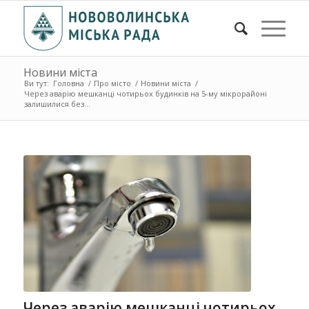
Новини міста
Ви тут:
Головна
/
Про місто
/
Новини міста
/
Через аварію мешканці чотирьох будинків на 5-му мікрорайоні
залишилися без...
Через аварію мешканці чотирьох