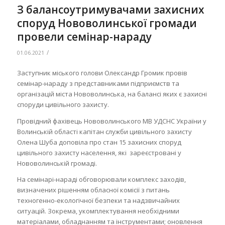
З балансоутримувачами захисних
споруд Нововолинської громади
провели семінар-нараду
/
01.06.2021
Заступник міського голови Олександр Громик провів
семінар-нараду з представниками підприємств та
організацій міста Нововолинська, на балансі яких є захисні
споруди цивільного захисту.
Провідний фахівець Нововолинського МВ УДСНС України у
Волинській області капітан служби цивільного захисту
Олена Шуба доповіла про стан 15 захисних споруд
цивільного захисту населення, які зареєстровані у
Нововолинській громаді.
На семінарі-нараді обговорювали комплекс заходів,
визначених рішенням обласної комісії з питань
техногенно-екологічної безпеки та надзвичайних
ситуацій. Зокрема, укомплектування необхідними
матеріалами, обладнанням та інструментами; оновлення