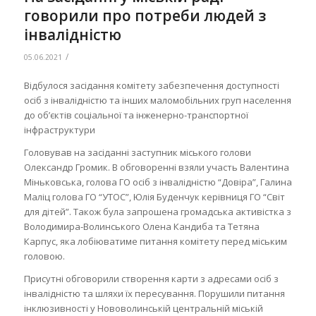
говорили про потреби людей з
інвалідністю
/
05.06.2021
Відбулося засідання комітету забезпечення доступності
осіб з інвалідністю та інших маломобільних груп населення
до об’єктів соціальної та інженерно-транспортної
інфраструктури
Головував на засіданні заступник міського голови
Олександр Громик. В обговоренні взяли участь Валентина
Міньковська, голова ГО осіб з інвалідністю “Довіра”, Галина
Маліц голова ГО “УТОС”, Юлія Буденчук керівниця ГО “Світ
для дітей”. Також була запрошена громадська активістка з
Володимира-Волинського Олена Кандиба та Тетяна
Карпус, яка лобіюватиме питання комітету перед міським
головою.
Присутні обговорили створення карти з адресами осіб з
інвалідністю та шляхи їх пересування. Порушили питання
інклюзивності у Нововолинській центральній міській