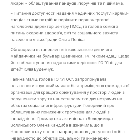
лікарні – облаштування пандусів, поручнів та підіймача.
– Питання доступності надання медичних послуг лікарями-
спеціалістами потрібно вирішити першочергово! –
наголосила директор центру ПМСД та голова комісії з
питань охорони здоров’я, сім’ї та соціального захисту
населення міської ради Ольга Попіка.
Обговорили встановлення інклюзивного дитячого
майданчика на бульварі Шевченка, 14. Рекомендації щодо
його облаштування надаватиме керівниця ГО “Світ для
дітей” Юлія Буденчук.
Галина Маліц, голова ГО “УТОС”, запропонувала
встановити звуковий маячок біля приміщення громадської
організації для кращого орієнтування у просторі людей з
порушенням зору та нанести розмітки для незрячих на
об’єктах соціальної інфраструктури. Говорили й про
облаштування понижених тротуарів для людей з
інвалідністю. Громадська активістка з Володимира-
Волинського Олена Кандиба відзначила, що в
Нововолинську є певні напрацювання доступності осіб з
інвалідністю до об’єктів соціальної та інженерно-