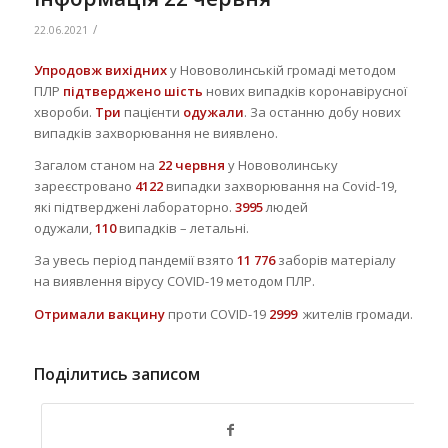
/
22.06.2021
Упродовж вихідних
у Нововолинській громаді методом
ПЛР
підтверджено шість
нових випадків коронавірусної
хвороби.
Три
пацієнти
одужали
. За останню добу нових
випадків захворювання не виявлено.
Загалом станом на
22 червня
у Нововолинську
зареєстровано
4122
випадки захворювання на Covid-19,
які підтверджені лабораторно.
3995
людей
одужали,
110
випадків – летальні.
За увесь період пандемії взято
11 776
заборів матеріалу
на виявлення вірусу COVID-19 методом ПЛР.
Отримали вакцину
проти COVID-19
2999
жителів громади.
Поділитись записом