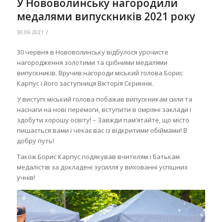
У Нововолинську нагородили
медалями випускників 2021 року
/
30.06.2021
30 червня в Нововолинську відбулося урочисте
нагородження золотими та срібними медалями
випускників. Вручив нагороди міський голова Борис
Карпус і його заступниця Вікторія Скриннік.
У виступі міський голова побажав випускникам сили та
наснаги на нові перемоги, вступити в омріяні заклади і
здобути хорошу освіту! – Завжди пам’ятайте, що місто
пишається вами і чекає вас із відкритими обіймами! В
добру путь!
Також Борис Карпус подякував вчителям і батькам
медалістів за докладені зусилля у вихованні успішних
учнів!