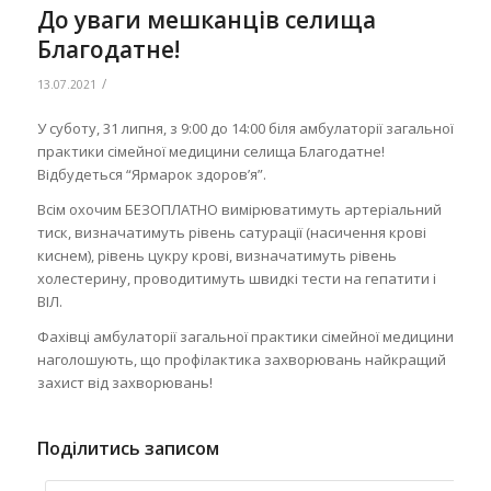
До уваги мешканців селища
Благодатне!
/
13.07.2021
У суботу, 31 липня, з 9:00 до 14:00 біля амбулаторії загальної
практики сімейної медицини селища Благодатне!
Відбудеться “Ярмарок здоров’я”.
Всім охочим БЕЗОПЛАТНО вимірюватимуть артеріальний
тиск, визначатимуть рівень сатурації (насичення крові
киснем), рівень цукру крові, визначатимуть рівень
холестерину, проводитимуть швидкі тести на гепатити і
ВІЛ.
Фахівці амбулаторії загальної практики сімейної медицини
наголошують, що профілактика захворювань найкращий
захист від захворювань!
Поділитись записом