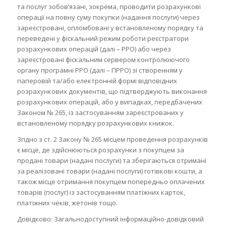
та послуг зобов’язані, зокрема, проводити розрахункові
операції на повну суму покупки (надання послуги) через
зареєстровані, опломбовані у встановленому порядку та
переведені у фіскальний режим роботи реєстратори
розрахункових операцій (далі – РРО) або через
зареєстровані фіскальним сервером контролюючого
органу програмні РРО (далі – ПРРО) зі створенням у
паперовій та/або електронній формі відповідних
розрахункових документів, що підтверджують виконання
розрахункових операцій, або у випадках, передбачених
Законом № 265, із застосуванням зареєстрованих у
встановленому порядку розрахункових книжок.
Згідно з ст. 2 Закону № 265 місцем проведення розрахунків
є місце, де здійснюються розрахунки з покупцем за
продані товари (надані послуги) та зберігаються отримані
за реалізовані товари (надані послуги) готівкові кошти, а
також місце отримання покупцем попередньо оплачених
товарів (послуг) із застосуванням платіжних карток,
платіжних чеків, жетонів тощо.
Довідково: Загальнодоступний інформаційно-довідковий