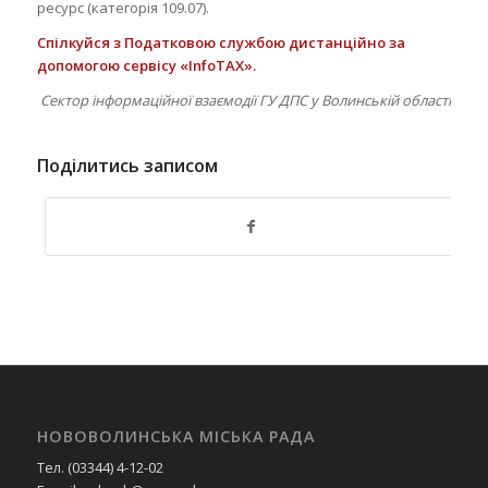
ресурс (категорія 109.07).
Спілкуйся з Податковою службою дистанційно за
допомогою сервісу «
InfoTAX
».
Сектор інформаційної взаємодії ГУ ДПС у Волинській області
Поділитись записом
НОВОВОЛИНСЬКА МІСЬКА РАДА
Тел. (03344) 4-12-02