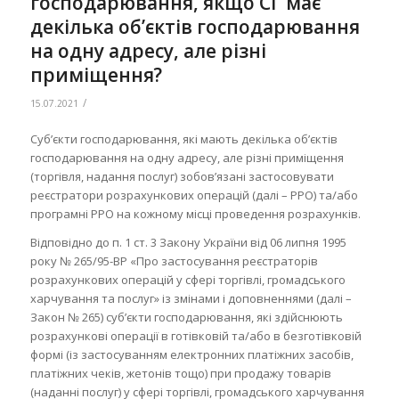
господарювання, якщо СГ має
декілька об’єктів господарювання
на одну адресу, але різні
приміщення?
/
15.07.2021
Суб’єкти господарювання, які мають декілька об’єктів
господарювання на одну адресу, але різні приміщення
(торгівля, надання послуг) зобов’язані застосовувати
реєстратори розрахункових операцій (далі – РРО) та/або
програмні РРО на кожному місці проведення розрахунків.
Відповідно до п. 1 ст. 3 Закону України від 06 липня 1995
року № 265/95-ВР «Про застосування реєстраторів
розрахункових операцій у сфері торгівлі, громадського
харчування та послуг» із змінами і доповненнями (далі –
Закон № 265) суб’єкти господарювання, які здійснюють
розрахункові операції в готівковій та/або в безготівковій
формі (із застосуванням електронних платіжних засобів,
платіжних чеків, жетонів тощо) при продажу товарів
(наданні послуг) у сфері торгівлі, громадського харчування