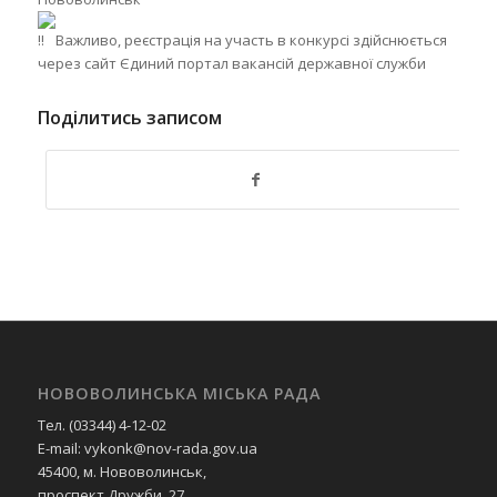
Важливо, реєстрація на участь в конкурсі здійснюється
через сайт Єдиний портал вакансій державної служби
Поділитись записом
НОВОВОЛИНСЬКА МІСЬКА РАДА
Тел. (03344) 4-12-02
E-mail: vykonk@nov-rada.gov.ua
45400, м. Нововолинськ,
проспект Дружби, 27