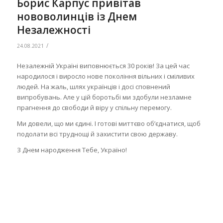
Борис Карпус привітав
нововолинців із Днем
Незалежності
/
24.08.2021
Незалежній Україні виповнюється 30 років! За цей час
народилося і виросло нове покоління вільних і сміливих
людей. На жаль, шлях українців і досі сповнений
випробувань. Але у цій боротьбі ми здобули незламне
прагнення до свободи й віру у спільну перемогу.
Ми довели, що ми єдині. І готові миттєво об’єднатися, щоб
подолати всі труднощі й захистити свою державу.
З Днем народження Тебе, Україно!