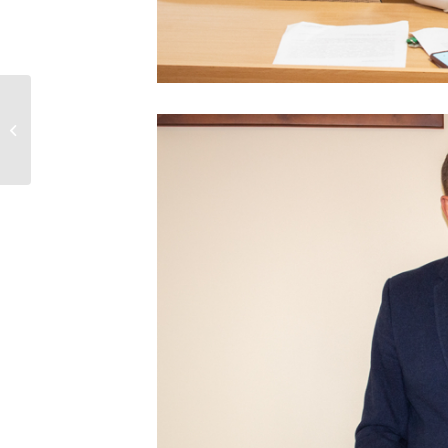
29 серпня віддаймо
шану загиблим
захисникам...