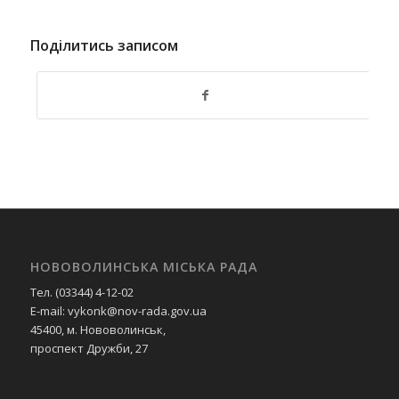
Поділитись записом
НОВОВОЛИНСЬКА МІСЬКА РАДА
Тел. (03344) 4-12-02
E-mail: vykonk@nov-rada.gov.ua
45400, м. Нововолинськ,
проспект Дружби, 27