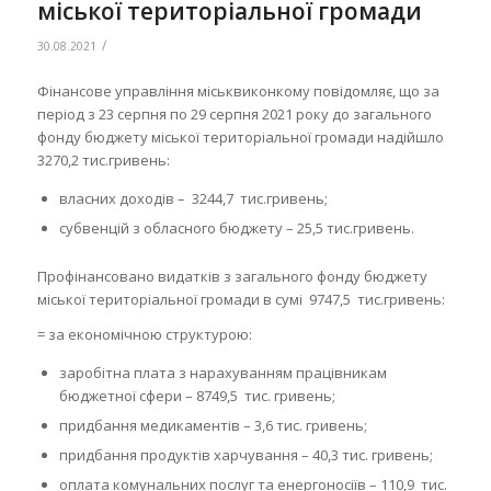
міської територіальної громади
/
30.08.2021
Фінансове управління міськвиконкому повідомляє, що за
період з 23 серпня по 29 серпня 2021 року до загального
фонду бюджету міської територіальної громади надійшло
3270,2 тис.гривень:
власних доходів – 3244,7 тис.гривень;
субвенцій з обласного бюджету – 25,5 тис.гривень.
Профінансовано видатків з загального фонду бюджету
міської територіальної громади в сумі 9747,5 тис.гривень:
= за економічною структурою:
заробітна плата з нарахуванням працівникам
бюджетної сфери – 8749,5 тис. гривень;
придбання медикаментів – 3,6 тис. гривень;
придбання продуктів харчування – 40,3 тис. гривень;
оплата комунальних послуг та енергоносіїв – 110,9 тис.