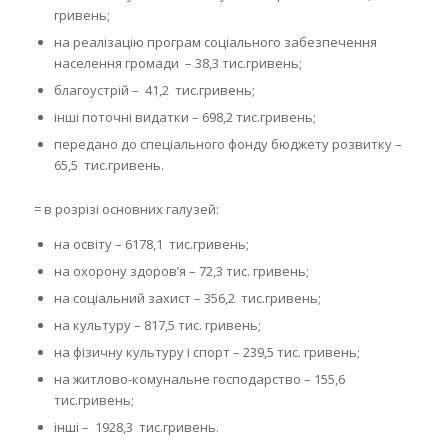
гривень;
на реалізацію програм соціального забезпечення
населення громади – 38,3 тис.гривень;
благоустрій – 41,2 тис.гривень;
інші поточні видатки – 698,2 тис.гривень;
передано до спеціального фонду бюджету розвитку –
65,5 тис.гривень.
= в розрізі основних галузей:
на освіту – 6178,1 тис.гривень;
на охорону здоров’я – 72,3 тис. гривень;
на соціальний захист – 356,2 тис.гривень;
на культуру – 817,5 тис. гривень;
на фізичну культуру і спорт – 239,5 тис. гривень;
на житлово-комунальне господарство – 155,6
тис.гривень;
інші – 1928,3 тис.гривень.