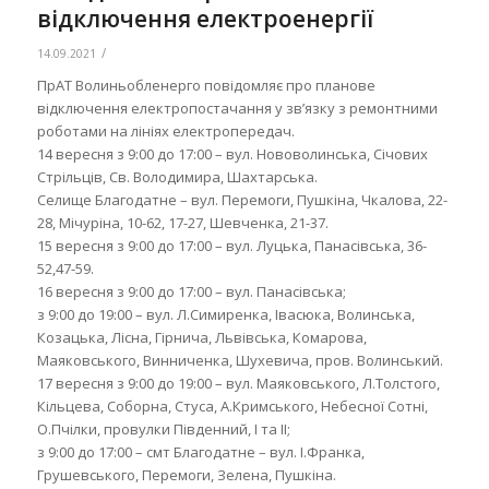
відключення електроенергії
/
14.09.2021
ПрАТ Волиньобленерго повідомляє про планове
відключення електропостачання у зв’язку з ремонтними
роботами на лініях електропередач.
14 вересня з 9:00 до 17:00 – вул. Нововолинська, Січових
Стрільців, Св. Володимира, Шахтарська.
Селище Благодатне – вул. Перемоги, Пушкіна, Чкалова, 22-
28, Мічуріна, 10-62, 17-27, Шевченка, 21-37.
15 вересня з 9:00 до 17:00 – вул. Луцька, Панасівська, 36-
52,47-59.
16 вересня з 9:00 до 17:00 – вул. Панасівська;
з 9:00 до 19:00 – вул. Л.Симиренка, Івасюка, Волинська,
Козацька, Лісна, Гірнича, Львівська, Комарова,
Маяковського, Винниченка, Шухевича, пров. Волинський.
17 вересня з 9:00 до 19:00 – вул. Маяковського, Л.Толстого,
Кільцева, Соборна, Стуса, А.Кримського, Небесної Сотні,
О.Пчілки, провулки Південний, I та II;
з 9:00 до 17:00 – смт Благодатне – вул. І.Франка,
Грушевського, Перемоги, Зелена, Пушкіна.