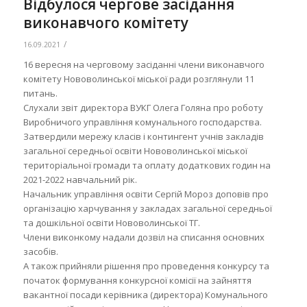
Відбулося чергове засідання
виконавчого комітету
/
16.09.2021
16 вересня на черговому засіданні члени виконавчого
комітету Нововолинської міської ради розглянули 11
питань.
Слухали звіт директора ВУКГ Олега Голяна про роботу
Виробничого управління комунального господарства.
Затвердили мережу класів і контингент учнів закладів
загальної середньої освіти Нововолинської міської
територіальної громади та оплату додаткових годин на
2021-2022 навчальний рік.
Начальник управління освіти Сергій Мороз доповів про
організацію харчування у закладах загальної середньої
та дошкільної освіти Нововолинської ТГ.
Члени виконкому надали дозвіл на списання основних
засобів.
А також прийняли рішення про проведення конкурсу та
початок формування конкурсної комісії на зайняття
вакантної посади керівника (директора) Комунального