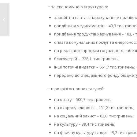
= за економічною структурою:
Рекомендації щодо
заробітна плата з нарахуванням працівни
захисту від нових
штамів...
придбання медикаментів – 49,9 тис. гриве
придбання продуктів харчування – 183,7 т
оплата комунальних послуг та енергоносіїв
на реалізацію програм соціального забез
благоустрій – 728,1 тис. гривень;
інші поточні видатки – 661,7 тис. гривень;
передано до спеціального фонду бюджету 
= в розрізі основних галузей:
на освіту – 500,7 тис.гривень;
на охорону здоров’я – 131,2 тис. гривень;
на соціальний захист – 62,0 тис.гривень;
на культуру – 39,4 тис. гривень;
на фізичну культуру і спорт – 9,7 тис. грив