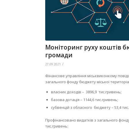
Моніторинг руху коштів б
громади
/
27.09.2021
Фінансове управління міськвиконкому повідом
загального фонду бюджету міської територіа
власних доходів – 3896,9 тис.гривень;
базова дотація – 1144,6 тис.гривень;
субвенцій з обласного бюджету – 53,4 тис
Профінансовано видатків з загального фонду
тис.гривень: