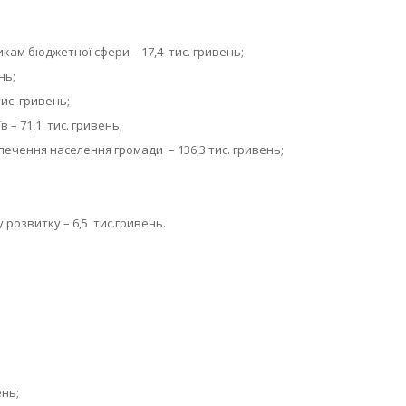
кам бюджетної сфери – 17,4 тис. гривень;
нь;
ис. гривень;
 – 71,1 тис. гривень;
печення населення громади – 136,3 тис. гривень;
розвитку – 6,5 тис.гривень.
ень;