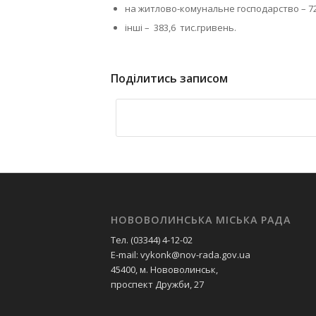
на житлово-комунальне господарство – 72
інші – 383,6 тис.гривень.
Поділитись записом
НОВОВОЛИНСЬКА МІСЬКА РАДА
Тел. (03344) 4-12-02
E-mail: vykonk@nov-rada.gov.ua
45400, м. Нововолинськ,
проспект Дружби, 27