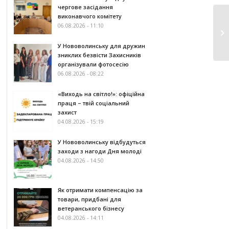
чергове засідання
виконавчого комітету
06.08.2026 - 11:10
У Нововолинську для дружин
зниклих безвісти Захисників
організували фотосесію
06.08.2026 - 08:22
«Виходь на світло!»: офіційна
праця – твій соціальний
захист
04.08.2026 - 15:19
У Нововолинську відбудуться
заходи з нагоди Дня молоді
04.08.2026 - 14:50
Як отримати компенсацію за
товари, придбані для
ветеранського бізнесу
04.08.2026 - 14:11