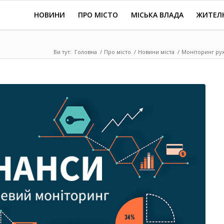
НОВИНИ
ПРО МІСТО
МІСЬКА ВЛАДА
ЖИТЕЛ
Ви тут:
Головна
/
Про місто
/
Новини міста
/
Моніторинг рух