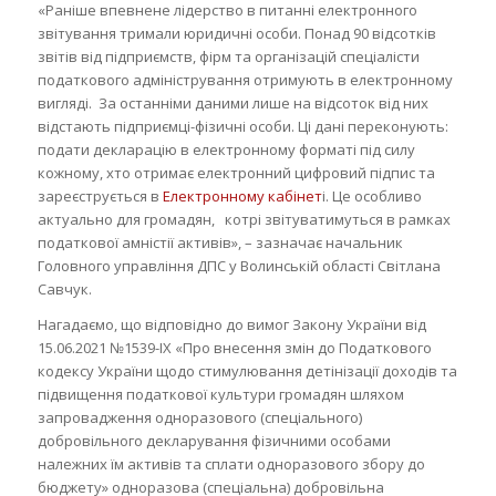
«Раніше впевнене лідерство в питанні електронного
звітування тримали юридичні особи. Понад 90 відсотків
звітів від підприємств, фірм та організацій спеціалісти
податкового адміністрування отримують в електронному
вигляді. За останніми даними лише на відсоток від них
відстають підприємці-фізичні особи. Ці дані переконують:
подати декларацію в електронному форматі під силу
кожному, хто отримає електронний цифровий підпис та
зареєструється в
Електронному кабінет
і. Це особливо
актуально для громадян, котрі звітуватимуться в рамках
податкової амністії активів», – зазначає начальник
Головного управління ДПС у Волинській області Світлана
Савчук.
Нагадаємо, що відповідно до вимог Закону України від
15.06.2021 №1539-IX «Про внесення змін до Податкового
кодексу України щодо стимулювання детінізації доходів та
підвищення податкової культури громадян шляхом
запровадження одноразового (спеціального)
добровільного декларування фізичними особами
належних їм активів та сплати одноразового збору до
бюджету» одноразова (спеціальна) добровільна