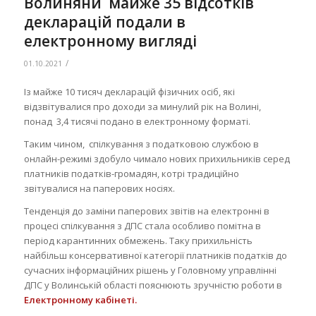
Волиняни майже 35 відсотків
декларацій подали в
електронному вигляді
/
01.10.2021
Із майже 10 тисяч декларацій фізичних осіб, які
відзвітувалися про доходи за минулий рік на Волині,
понад 3,4 тисячі подано в електронному форматі.
Таким чином, спілкування з податковою службою в
онлайн-режимі здобуло чимало нових прихильників серед
платників податків-громадян, котрі традиційно
звітувалися на паперових носіях.
Тенденція до заміни паперових звітів на електронні в
процесі спілкування з ДПС стала особливо помітна в
період карантинних обмежень. Таку прихильність
найбільш консервативної категорії платників податків до
сучасних інформаційних рішень у Головному управлінні
ДПС у Волинській області пояснюють зручністю роботи в
Електронному кабінет
і.