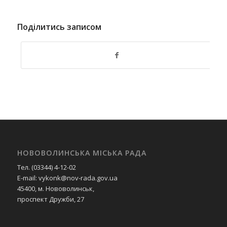
Поділитись записом
НОВОВОЛИНСЬКА МІСЬКА РАДА
Тел. (03344) 4-12-02
E-mail: vykonk@nov-rada.gov.ua
45400, м. Нововолинськ,
проспект Дружби, 27