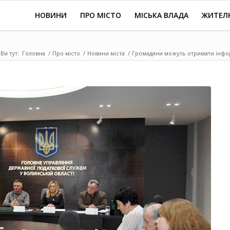
НОВИНИ
ПРО МІСТО
МІСЬКА ВЛАДА
ЖИТЕЛ
Ви тут:
Головна
/
Про місто
/
Новини міста
/
Громадяни можуть отримати інфор