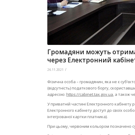
Громадяни можуть отрима
через Електронний кабіне
/
26.11.2021
Фізична особа – громадянин, яка не є суб’є
(відсутність) податкового боргу, скориставш
адресою:
https://cabinet.tax.gov.ua
, а також 
У приватній частині Електронного кабінету
Електронного кабінету доступ до своїх особов
інтегрованої картки платника).
При цьому, червоним кольором позначено с