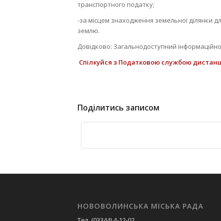
транспортного податку;
-за місцем знаходження земельної ділянки д
землю.
Довідково: Загальнодоступний інформаційно-д
Спілкуйся з Податковою службою дистанці
Поділитись записом
НОВОВОЛИНСЬКА МІСЬКА РАДА
Тел. (03344) 4-12-02