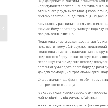
Вхід до приватної частини (особистого кабін
користувачем електронної ідентифікації онл
отриманого у будь-якого Кваліфікованого на
систему електронної ідентифікації – id.gov.ua 
Нововолинськ
Крім цього, у разі виникнення у платника п
приєднався до
(вручає) йому податкову вимогу в порядку, 
Всеукраїнської...
повідомлення-рішення.
Податкова вимога може надсилатися (вручат
податків, в якому обліковується податковий 
Податкова вимога не надсилається (не вручає
податкового боргу, не застосовуються, якщо
перевищує ста вісімдесяти неоподатковуваних
загальної суми податкового боргу до розмір
доходів громадян, контролюючий орган надси
Слід зазначити, що фізичні особи – громад
контролюючого органу:
-за своєю податковою адресою для проведен
майно, відмінне від земельної ділянки;
-за своєю податковою адресою (місцем реєст