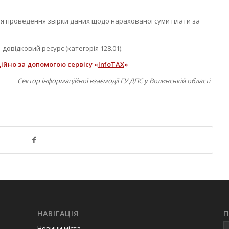
ля проведення звірки даних щодо нарахованої суми плати за
овідковий ресурс (категорія 128.01).
йно за допомогою сервісу «
InfoTAX
»
Сектор інформаційної взаємодії
ГУ ДПС у Волинській області
НАВІГАЦІЯ
Новини міста