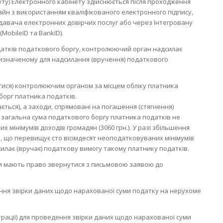
ету) Електронного кабінету здійснюється після проходження
айн з використанням кваліфікованого електронного підпису,
давача електронних довірчих послуг або через Інтегровану
(MobileID та BankID).
одатків податкового боргу, контролюючий орган надсилає
визначеному для надсилання (вручення) податкового
ися) контролюючим органом за місцем обліку платника
борг платника податків.
ться), а заходи, спрямовані на погашення (стягнення)
 загальна сума податкового боргу платника податків не
 мінімумів доходів громадян (3060 грн.). У разі збільшення
у, що перевищує сто вісімдесят неоподатковуваних мінімумів
лає (вручає) податкову вимогу такому платнику податків.
яни мають право звернутися з письмовою заявою до
ня звірки даних щодо нарахованої суми податку на нерухоме
рації) для проведення звірки даних щодо нарахованої суми