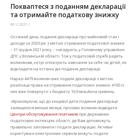
Покваптеся з поданням декларації
та отримайте податкову знижку
/
08.12.2021
Останній день подання декларації про майновий стан і
доходи за 2020 рік з метою отримання податкової знижки
– 31 грудня 2021 року, – нагадують у Головному управлінні
ДПС у Волинській області. Тож у податковій службі радять
волинянам, котрі оплачують навчання за себе чи дітей, не
відкладати на останні дні подання декларації.
Наразі 4479 волинян вже подали декларації з метою
реалізації права на отримання податкової знижки. 4100 із
них вже повернуто з бюджету 10,9 мільйона гривень.
«Враховуючи, що до кінцевої дати подання декларації
залишилося менше місяця, просимо волинян відвідати
Центри обслуговування платників
при державних
податкових інспекціях області, де Вам допоможуть
правильно заповнити і подати декларацію. Активні
користувачі електронних сервісів можуть подати