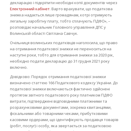
декларацію і підкріпити необхідні копії документів через
Електронний кабінет
. Варто врахувати, що податкова
знижка надається лише громадянам, котрі отримують
легальну заробітну плату, тобто сплачують ПДФО», –
розповідає начальник Головного управління ДПС у
Волинській області Світлана Савчук.
Очільниця волинських податківців наголосила, що право
на отримання податкової знижки не переноситься на
наступні роки, тобто для отримання знижки за 2020 рік,
необхідно подати декларацію до 31 грудня 2021 року
включно.
Довідково: Порядок отримання податкової знижки
визначено статтею 166 Податкового кодексу України. До
податкової знижки включаються фактично здійснені
протягом звітного податкового року платником ПДФО
витрати, підтверджені відповідними платіжними та
розрахунковими документами, зокрема квитанціями,
фіскальними або товарними чеками, прибутковими
касовими ордерами, що ідентифікують продавця товарів
(робіт, послуг) і особу, яка звертається за податковою