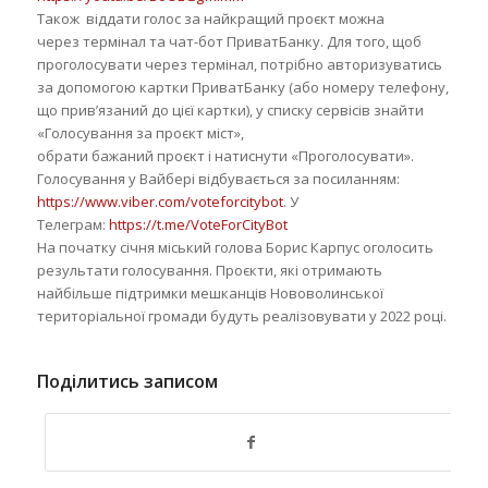
Також віддати голос за найкращий проєкт можна
через термінал та чат-бот ПриватБанку. Для того, щоб
проголосувати через термінал, потрібно авторизуватись
за допомогою картки ПриватБанку (або номеру телефону,
що прив’язаний до цієї картки), у списку сервісів знайти
«Голосування за проєкт міст»,
обрати бажаний проєкт і натиснути «Проголосувати».
Голосування у Вайбері відбувається за посиланням:
https://www.viber.com/voteforcitybot
. У
Телеграм:
https://t.me/VoteForCityBot
На початку січня міський голова Борис Карпус оголосить
результати голосування. Проєкти, які отримають
найбільше підтримки мешканців Нововолинської
територіальної громади будуть реалізовувати у 2022 році.
Поділитись записом