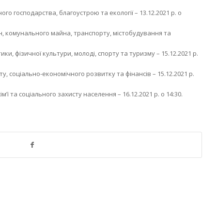
го господарства, благоустрою та екології – 13.12.2021 р. о
ин, комунального майна, транспорту, містобудування та
ики, фізичної культури, молоді, спорту та туризму – 15.12.2021 р.
, соціально-економічного розвитку та фінансів – 15.12.2021 р.
м’ї та соціального захисту населення – 16.12.2021 р. о 14:30.