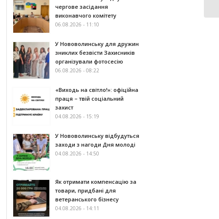
чергове засідання
виконавчого комітету
06.08.2026 - 11:10
У Нововолинську для дружин
зниклих безвісти Захисників
організували фотосесію
06.08.2026 - 08:22
«Виходь на світло!»: офіційна
праця – твій соціальний
захист
04.08.2026 - 15:19
У Нововолинську відбудуться
заходи з нагоди Дня молоді
04.08.2026 - 14:50
Як отримати компенсацію за
товари, придбані для
ветеранського бізнесу
04.08.2026 - 14:11