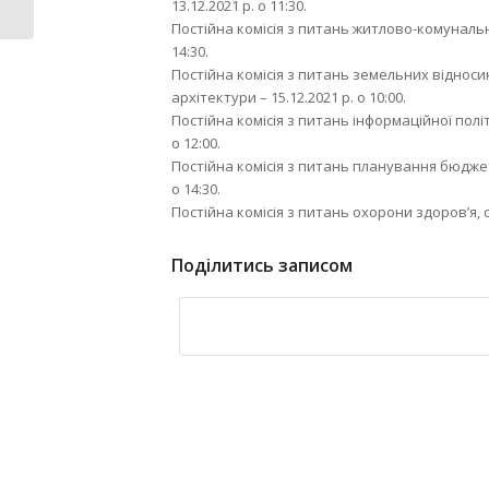
13.12.2021 р. о 11:30.
встановлених...
Постійна комісія з питань житлово-комунально
14:30.
Постійна комісія з питань земельних віднос
архітектури – 15.12.2021 р. о 10:00.
Постійна комісія з питань інформаційної політ
о 12:00.
Постійна комісія з питань планування бюджету
о 14:30.
Постійна комісія з питань охорони здоров’я, сі
Поділитись записом