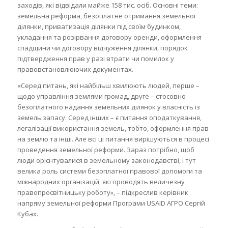
заходів, які відвідали майже 158 тис. осіб. Основні теми:
земельна реформа, безоплатне отримання земельної
ділянки, приватизація ділянки під своїм будинком,
укладання та розірвання договору оренди, оформлення
спадщини чи договору відчуження ділянки, порядок
підтвердження прав у разі втрати чи помилок у
правовстановлюючих документах.
«Серед питань, які найбільш хвилюють людей, перше –
щодо управління землями громад, друге – стосовно
безоплатного надання земельних ділянок у власність із
земель запасу. Серед інших – є питання оподаткування,
легалізації використання земель, тобто, оформлення прав
на землю та інші. Але всі ці питання вирішуються в процесі
проведення земельної реформи. Зараз потрібно, щоб
люди орієнтувалися в земельному законодавстві, і тут
велика роль системи безоплатної правової допомоги та
міжнародних організацій, які проводять величезну
правопросвітницьку роботу», – підкреслив керівник
напряму земельної реформи Програми USAID АГРО Сергій
Кубах.