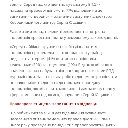
землю. Серед тих, хто ідентифікує систему БПД як
надавача правової допомоги, 77% відповіли на це
запитання ствердно», – зазначив заступник директора
Координаційного центру Сергій Ющишин.
Разом з цим понад половині респондентів потрібна
інформація про останні зміни у земельному законодавстві.
«Серед найбільш зручних способів дізнаватися
інформацію про земельне законодавство українці
виділяють інтернет (41% опитаних), національні
телеканали (30%) та соцмережі (19%). Відтак особливого
значення зараз набуває співпраця юристів системи БПД з
журналістами. Наша спільна робота допоможе розвінчати
всі наявні міфи та донести до громадян правдиву
інформацію, що збільшить можливості для захисту прав у
сфері земельних відносин», – зауважив Сергій Ющишин.
Правопросвітництво: запитання та відповіді
Що робить система БПД для підвищення освіченості
населення з питань земельних правовідносин? З січня
цього року проведено понад 3 тис. правопросвітницьких