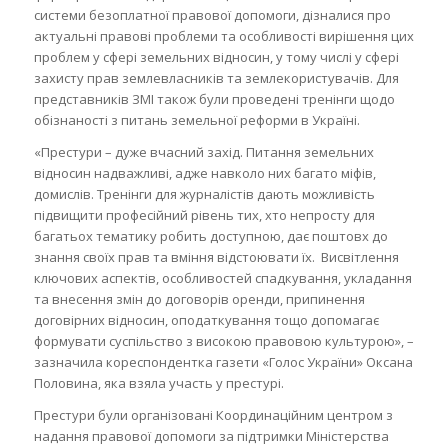
системи безоплатної правової допомоги, дізналися про
актуальні правові проблеми та особливості вирішення цих
проблем у сфері земельних відносин, у тому числі у сфері
захисту прав землевласників та землекористувачів. Для
представників ЗМІ також були проведені тренінги щодо
обізнаності з питань земельної реформи в Україні.
«Престури – дуже вчасний захід. Питання земельних
відносин надважливі, адже навколо них багато міфів,
домислів. Тренінги для журналістів дають можливість
підвищити професійний рівень тих, хто непросту для
багатьох тематику робить доступною, дає поштовх до
знання своїх прав та вміння відстоювати їх. Висвітлення
ключових аспектів, особливостей спадкування, укладання
та внесення змін до договорів оренди, припинення
договірних відносин, оподаткування тощо допомагає
формувати суспільство з високою правовою культурою», –
зазначила кореспондентка газети «Голос України» Оксана
Половина, яка взяла участь у престурі.
Престури були організовані Координаційним центром з
надання правової допомоги за підтримки Міністерства