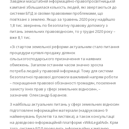
Завдяки масштабній інформаційно-правопросвітницькій
кампанії збільшилася кількість людей, які звертаються до
системи БПД зі своїми правовими проблемами, що
пов’язані з землею. Якщо за травень 2020 року надійшло
1,8 тис. звернень по безоплатну правову допомогу з
питань земельних правовідносин, то у грудні 2020 року –
вже 8,1 тис.
«Зі стартом земельної реформи актуальним стало питання
процедури купівлі-продажу ділянок
сільськогосподарського призначення та наявних
обмежень. Загалом останнім часом значно зросла
потреба людей у правовій інформації. Тому для системи
безоплатної правової допомоги важливий напрям роботи
– покращення правової обізнаності громадян, посилення
захисту їхніх прав у сфері земельних відносин», –
зазначив Олександр Баранов.
З найбільш актуальних питань у сфері земельних відносин
підготовлені інформаційні матеріали (надруковано 9
найменувань буклетів та листівка), а також консультації
на довідково-інформаційній платформі «WikiLegalAid». Крім
того, система БПД проводить інформаційну кампанію,