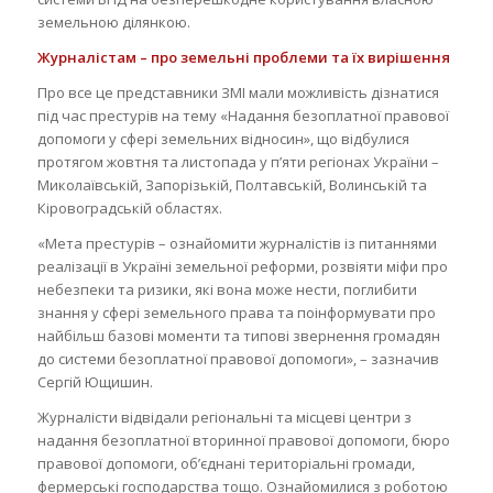
земельною ділянкою.
Журналістам – про земельні проблеми та їх вирішення
Про все це представники ЗМІ мали можливість дізнатися
під час престурів на тему «Надання безоплатної правової
допомоги у сфері земельних відносин», що відбулися
протягом жовтня та листопада у п’яти регіонах України –
Миколаївській, Запорізькій, Полтавській, Волинській та
Кіровоградській областях.
«Мета престурів – ознайомити журналістів із питаннями
реалізації в Україні земельної реформи, розвіяти міфи про
небезпеки та ризики, які вона може нести, поглибити
знання у сфері земельного права та поінформувати про
найбільш базові моменти та типові звернення громадян
до системи безоплатної правової допомоги», – зазначив
Сергій Ющишин.
Журналісти відвідали регіональні та місцеві центри з
надання безоплатної вторинної правової допомоги, бюро
правової допомоги, об’єднані територіальні громади,
фермерські господарства тощо. Ознайомилися з роботою