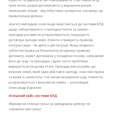
Юристи та адвокати, які співпрацюють з системою БПД,
практично щодня допомагають у вирішенні різних
земельних спорів – від побутових суперечок «за межу» до
приватизації ділянок.
«Багато випадків, коли люди звертаються до системи БПД
щодо заборгованості з орендної плати за землю –
орендарі роками не розраховуються, порушують
договори оренди землі. Клієнти отримують правову
консультацію – як діяти у цій ситуації. Якщо людина є
суб’єктом права на безоплатну вторинну правову
допомогу, юрист допомагає у складенні позову, направляє
його до суду та орендаря. І дуже часто проблема
вирішується на цьому етапі. Орендар вже розуміє, що
власник землі, який здає свій пай в оренду, знає свої права
та може їх захистити. І не чекаючи рішення суду, повністю
розраховується з власником землі», – розповідає
Олександр Баранов.
Успішний кейс системи БПД
Фермер не сплачує гроші за орендовану ділянку: як
отримати свої гроші