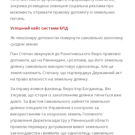
зокрема розміщена зовнішня соціальна реклама про
можливість отримати правову допомогу із земельних
питань.
Успішний кейс системи БПД
Як пенсіонеру допомогли повернути самовільно захоплену
сусідом землю
Пан Степан звернувся до Рокитнівського бюро правової
допомоги, що на Рівненщині, і розповів, що його земельну
ділянку самовільно використовує односелець. Але ця
земля належить Степану, що підтверджує Державний акт
на право власності на земельну ділянку.
За справу взявся фахівець бюро Ігор Богданець. Він
з’ясував, що історія із захопленням ділянки тягнеться вже
довго. За фактом самовільного зайняття земельної
ділянки спеціалісти Управління з контролю за
використанням та охороною земель Головного
управління Держгеокадастру у Рівненській області
провели перевірку дотримання вимог земельного
законодавства і виявили, що односелець самовільно