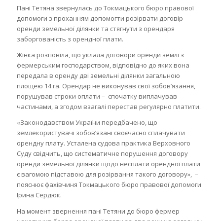
Пані Тетяна звернулась до Токмацького бюро правової
допомоги з проханням допомогти розірвати договір
оренди земельної ділянки та стягнути з орендаря
заборгованість з орендної плати.
Жінка розповіла, що уклала договори оренди землі з
фермерським господарством, відповідно до яких вона
передала в оренду дві земельні ділянки загальною
площею 14 га. Орендар не виконував свої зобов’язання,
порушував строки оплати – спочатку виплачував
частинами, а згодом взагалі перестав регулярно платити.
«Законодавством України передбачено, що
землекористувачі зобов’язані своєчасно сплачувати
орендну плату. Усталена судова практика Верховного
Суду свідчить, що систематичне порушення договору
оренди земельної ділянки щодо несплати орендної плати
є вагомою підставою для розірвання такого договору», –
пояснює фахівчиня Токмацького бюро правової допомоги
Ірина Сердюк.
На момент звернення пані Тетяни до бюро фермер