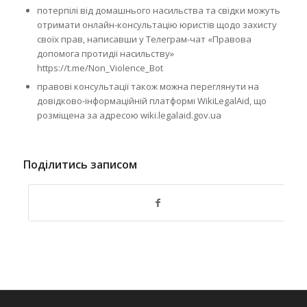
потерпілі від домашнього насильства та свідки можуть
отримати онлайн-консультацію юристів щодо захисту
своїх прав, написавши у Телеграм-чат «Правова
допомога протидії насильству»
https://t.me/Non_Violence_Bot
правові консультації також можна переглянути на
довідково-інформаційній платформі WikiLegalAid, що
розміщена за адресою wiki.legalaid.gov.ua
Поділитись записом