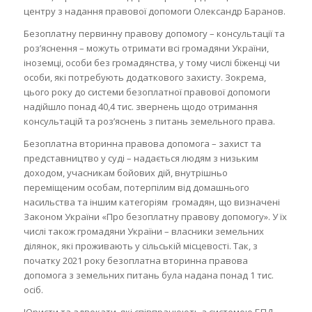
центру з надання правової допомоги Олександр Баранов.
Безоплатну первинну правову допомогу – консультації та
роз’яснення – можуть отримати всі громадяни України,
іноземці, особи без громадянства, у тому числі біженці чи
особи, які потребують додаткового захисту. Зокрема,
цього року до системи безоплатної правової допомоги
надійшло понад 40,4 тис. звернень щодо отримання
консультацій та роз’яснень з питань земельного права.
Безоплатна вторинна правова допомога – захист та
представництво у суді – надається людям з низьким
доходом, учасникам бойових дій, внутрішньо
переміщеним особам, потерпілим від домашнього
насильства та іншим категоріям громадян, що визначені
Законом України «Про безоплатну правову допомогу». У їх
числі також громадяни України – власники земельних
ділянок, які проживають у сільській місцевості. Так, з
початку 2021 року безоплатна вторинна правова
допомога з земельних питань була надана понад 1 тис.
осіб.