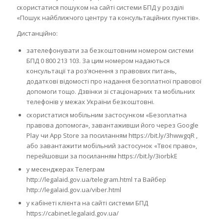
скористатися пошуком на сайті системи БПД у розділі
«Пошук найближчого центру та консультаційних пунктів».
Дистанційно:
зателефонувати за безкоштовним номером системи
БПД 0 800 213 103. За цим номером надаються
консультації та роз’яснення з правових питань,
додаткові відомості про надання безоплатної правової
допомоги тощо. Дзвінки зі стаціонарних та мобільних
телефонів у межах України безкоштовні.
скористатися мобільним застосунком «Безоплатна
правова допомога», завантаживши його через Google
Play чи App Store за посиланням https://bit.ly/3hwwgqR ,
або завантажити мобільний застосунок «Твоє право»,
перейшовши за посиланням https://bit.ly/3iorbkE
у месенджерах Телеграм
http://legalaid.gov.ua/telegram.html та Вайбер
http://legalaid.gov.ua/viber.html
у кабінеті клієнта на сайті системи БПД
https://cabinet.legalaid.gov.ua/