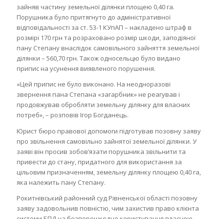
зайняв частину земельної ділянки площею 0,40 га.
Порушника було притягнуто до адміністративної
відповідальності за ст. 53-1 КУпАП – накладено штраф в
розмірі 170 грн та розраховано розмір шкоди, заподіяної
пану Степану внаслідок самовільного зайняття земельної
ділянки – 560,70 грн. Також односельцю було видано
припис на усунення виявленого порушення.
«Цей припис не було виконано. На неодноразові
звернення пана Степана «загарбник» не реагував і
продовжував обробляти земельну ділянку для власних
потреб», – розповів Ігор Богданець.
Юрист бюро правової допомоги підготував позовну заяву
про звільнення самовільно зайнятої земельної ділянки. У
заяві він просив зобов’язати порушника звільнити та
привести до стану, придатного для використання за
цільовим призначенням, земельну ділянку площею 0,40 га,
яка належить пану Степану.
Рокитнівський районний суд Рівненської області позовну
заяву задовольнив повністю, чим захистив право клієнта
системи БПД на безперешкодне користування власною