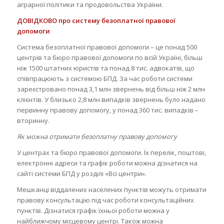
аграрної політики та продовольства України.
ДОВІДКОВО про систему безоплатної правової
допомоги
Система безоплатної правової допомоги – це понад 500
центрів та бюро правової допомоги по всій Україні, більш
ніж 1500 штатних юристів та понад 8 тис. адвокатів, що
співпрацюють з системою БПД. За час роботи системи
зареєстровано понад 3,1 млн звернень від більш ніж 2 млн
клієнтів. У близько 2,8 млн випадків звернень було надано
первинну правову допомогу, у понад 360 тис. випадків –
вторинну.
Як можна отримати безоплатну правову допомогу
У центрах та бюро правової допомоги. Їх перелік, поштові,
електронні адреси та графік роботи можна дізнатися на
сайті системи БПД у розділі «Всі центри».
Мешканці віддалених населених пунктів можуть отримати
правову консультацію під час роботи консультаційних
пунктів. Дізнатися графік їхньої роботи можна у
найближчому місцевому центрі. Також можна