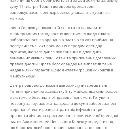
накопичив борг з орендної плати за два роки на загальну
суму 11 тис. грн. Термін договорів оренди землі
завершувався, і орендар всіляко уникав спілкування з
жінкою.
Ірина Сердюк допомогла їй скласти та направити
фермерському господарству лист-вимогу щодо сплати
заборгованості за орендною платою та акт приймання-
передачі землі. Акт приймання-передачі орендар
підписав, що засвідчило повернення відповідних
земельних ділянок пані Тетяні та припинення договірних
правовідносин. Проте борг орендар не виплатив та не
надав ніяких гарантій щодо виплати грошових коштів в
майбутньому.
Центр правової допомоги для захисту інтересів пані
Тетяни призначив адвокатку Віту Майсак, яка співпрацює
з системою безоплатної правової допомоги. Готуючи
позовну заяву, адвокатка додала до суми заборгованості
з орендної плати розмір втрати від інфляції та три
проценти річних за прострочення невиплаченої орендної
плати. Адже нормами Цивільного Кодексу передбачено,
що боржник, який прострочив виконання грошового