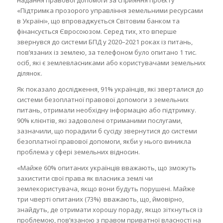
«Підтримка прозорого управління земельними ресурсами
в Україні», що впроваджується Світовим банком та
фінансується Євросоюзом. Серед тих, хто вперше
звернувся до системи БПД у 2020–2021 роках із питань,
пов’язаних із землею, за телефоном було опитано 1 тис.
осіб, які є землевласниками або користувачами земельних
ділянок.
Як показало дослідження, 91% українців, які зверталися до
системи безоплатної правової допомоги з земельних
питань, отримали необхідну інформацію або підтримку.
90% клієнтів, які задоволені отриманими послугами,
зазначили, що порадили б сусіду звернутися до системи
безоплатної правової допомоги, якби у нього виникла
проблема у сфері земельних відносин.
«Майже 60% опитаних українців вважають, що зможуть
захистити свої права як власника землі чи
землекористувача, якщо вони будуть порушені. Майже
три чверті опитаних (73%) вважають, що, ймовірно,
знайдуть, де отримати хорошу пораду, якщо зіткнуться із
проблемою, пов’язаною з правом приватної власності на