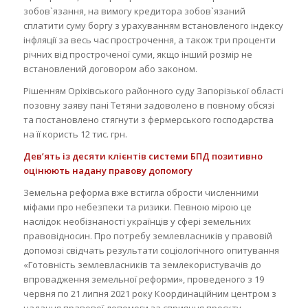
зобов`язання, на вимогу кредитора зобов`язаний
сплатити суму боргу з урахуванням встановленого індексу
інфляції за весь час прострочення, а також три проценти
річних від простроченої суми, якщо інший розмір не
встановлений договором або законом.
Рішенням Оріхівського районного суду Запорізької області
позовну заяву пані Тетяни задоволено в повному обсязі
та постановлено стягнути з фермерського господарства
на її користь 12 тис. грн.
Дев’ять із десяти клієнтів системи БПД позитивно
оцінюють надану правову допомогу
Земельна реформа вже встигла обрости численними
міфами про небезпеки та ризики. Певною мірою це
наслідок необізнаності українців у сфері земельних
правовідносин. Про потребу землевласників у правовій
допомозі свідчать результати соціологічного опитування
«Готовність землевласників та землекористувачів до
впровадження земельної реформи», проведеного з 19
червня по 21 липня 2021 року Координаційним центром з
надання правової допомоги за сприяння проєкту