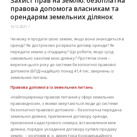
Захист прав на землю: безоплатна
правова допомога власникам та
орендарям земельних ділянок
/
16.12.2021
Чи можу я продати свою землю, якщо вона знаходиться в
оренді? Як достроково розірвати договір оренди? Як
передати землю у спадщину? Що робити, якщо сусід
самовільно захопив мою ділянку? Протягом січня –
вересня цього року до системи безоплатної правової
допомоги (БПД) надійшло понад 41,4 тис. звернень із
земельних питань.
Правова допомога із земельних питань
«Найпоширеніші правові питання у сфері земельних
правовідносин, з якими звертаються люди до системи
безоплатної правової допомоги – безоплатна передача
земельної ділянки, припинення договору оренди,
присвоєння кадастрового номера, встановлення меж
ділянки, порядок укладення договору купівлі-продажу
землі», – розповів в. о. директора Координаційного